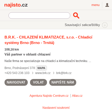
Najisto.cz
menu
SEKCE
ŠTÍTKY
Související sekce/štítky
Najisto.cz
montáže technologie chlazení
B.R.K. - CHLAZENÍ KLIMATIZACE, s.r.o. - Chladicí
systémy Brno
(Brno - Trnitá)
montáže boxu z PUR panelů
(1)
dodávky technologie chlazení
(1)
108,16 km
opravy nízkoteplotních zařízení
(1)
Váš partner v oblasti chlazení
Naše firma se specializuje na chladicí a klimatizační techniku. ...
Všechny související štítky
Brno
,
Podnásepní 378
MAPA
+420 543 236 103
www.brk.cz
brk@brk.cz
NAVIGOVAT
VOLAT
NAPIŠTE NÁM
Agentura Najisto
Centrum.cz
Atlas.cz
Nastavení soukromí