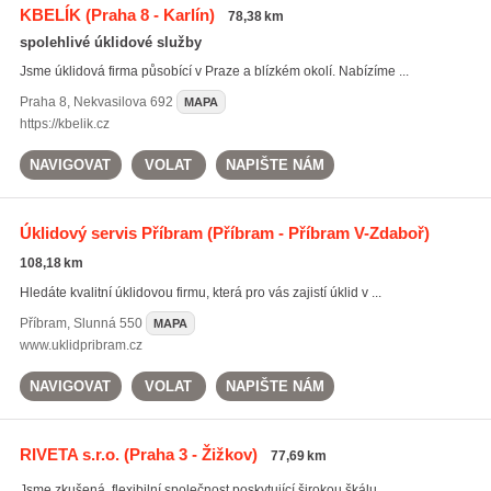
KBELÍK
(Praha 8 - Karlín)
78,38 km
spolehlivé úklidové služby
Jsme úklidová firma působící v Praze a blízkém okolí. Nabízíme ...
Praha 8
,
Nekvasilova 692
MAPA
https://kbelik.cz
NAVIGOVAT
VOLAT
NAPIŠTE NÁM
Úklidový servis Příbram
(Příbram - Příbram V-Zdaboř)
108,18 km
Hledáte kvalitní úklidovou firmu, která pro vás zajistí úklid v ...
Příbram
,
Slunná 550
MAPA
www.uklidpribram.cz
NAVIGOVAT
VOLAT
NAPIŠTE NÁM
RIVETA s.r.o.
(Praha 3 - Žižkov)
77,69 km
Jsme zkušená, flexibilní společnost poskytující širokou škálu ...