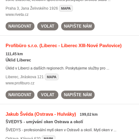
Praha 3
,
Jana Želivského 1926
MAPA
www.riveta.cz
NAVIGOVAT
VOLAT
NAPIŠTE NÁM
Profibüro s.r.o.
(Liberec - Liberec XIII-Nové Pavlovice)
111,45 km
Úklid Liberec
Úklid v Liberci a dalších regionech. Poskytujeme služby pro ...
Liberec
,
Jiráskova 121
MAPA
www.profiburo.cz
NAVIGOVAT
VOLAT
NAPIŠTE NÁM
Jakub Švéda
(Ostrava - Hulváky)
199,02 km
ŠVEDYS - umývání oken Ostrava a okolí
ŠVEDYS - profesionální mytí oken v Ostravě a okolí. Mytí oken v ...
Ostrava
,
Klínová 620
MAPA