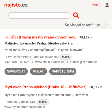
Najisto.cz
menu
SEKCE
ŠTÍTKY
Související sekce/štítky
Najisto.cz
mytí výloh
Kubíčci
(Hlavní město Praha - Vinohrady)
79,15 km
mytí výloh
(41)
Malířství, lakýrnictví Praha, Středočeský kraj
úklid firem
(341)
Nabízíme služby v oboru malíř pokojů - lakýrník. Malování ...
úklid domácností
(1110)
Hlavní město Praha
,
Jana Masaryka 946
MAPA
Všechny související štítky
+420 604 102 626
www.maliri-kubicci.cz
kubicci@centrum.cz
NAVIGOVAT
VOLAT
NAPIŠTE NÁM
Mytí oken Praha-východ
(Praha 10 - Uhříněves)
68,09 km
Mytí oken Praha-východ je českou rodinnou firmou, která vám ...
Praha 10
,
Vlárská 1402
MAPA
www.mytiokenprahavychod.cz