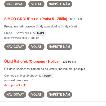
NAVIGOVAT
VOLAT
NAPIŠTE NÁM
SIMCO GROUP s.r.o.
(Praha 5 - Zličín)
89,15 km
Provádíme jednorázové úklidy a pravidelné úklidy včetně ...
Praha 5
,
Sazovická 455
MAPA
https://www.simco-group.cz
NAVIGOVAT
VOLAT
NAPIŠTE NÁM
Úklid Řehořek
(Olomouc - Holice)
133,92 km
Úklidová společnost zaměřená na kvalitu, individuální přístup a ...
Olomouc
,
Náves Svobody 41
MAPA
www.uklid-rehorek.cz/
další pobočky (1)
NAVIGOVAT
VOLAT
NAPIŠTE NÁM