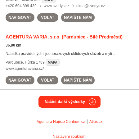
+420 604 399 439
www.svedys.cz
okna@svedys.cz
NAVIGOVAT
VOLAT
NAPIŠTE NÁM
AGENTURA VARIA, s.r.o.
(Pardubice - Bílé Předměstí)
36,80 km
Nabídka pravidelných i jednorázových úklidových služeb a mytí ...
Pardubice
,
Hůrka 1789
MAPA
www.agenturavaria.cz/
NAVIGOVAT
VOLAT
NAPIŠTE NÁM
Načíst další výsledky
Agentura Najisto
Centrum.cz
Atlas.cz
Nastavení soukromí