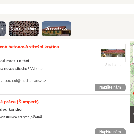
ny
Střešní krytiny
Dřevostavby
řená betonová střešní krytina
roti mrazu a tání
8 nabídek
 na novou střechu? Vyberte ...
obchod@mediterrancz.cz
Napište nám
é práce
(Šumperk)
nalou kondici
onstrukce starých, včetně ...
Napište nám