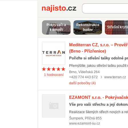
Najisto.cz
Pokrývači a
Rekonstrukce
Střešní kryti
klempíři
budov
Mediterran CZ, s.r.o. – Prově
(Brno - Přízřenice)
Pořiďte si střešní tašky odolné p
Přemýšlíte, jakou střešní tašku použít
Brno
,
Vídeňská 264
1
hodnocení
+420 774 443 672
www.terran.cz
další pobočky (4)
EZAMONT s.r.o. - Pokrývačsk
Vše pro vaši střechu a její doko
Realizace šikmých střech nových a rek
Šumperk
,
Příčná 855
www.ezamont-su.cz