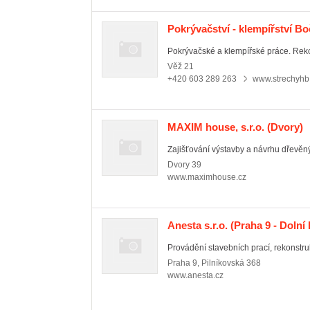
Pokrývačství - klempířství B
Pokrývačské a klempířské práce. Rekon
Věž
21
+420 603 289 263
www.strechyhb
MAXIM house, s.r.o.
(Dvory)
Zajišťování výstavby a návrhu dřevěn
Dvory
39
www.maximhouse.cz
Anesta s.r.o.
(Praha 9 - Dolní
Provádění stavebních prací, rekonstrukc
Praha 9
,
Pilníkovská 368
www.anesta.cz