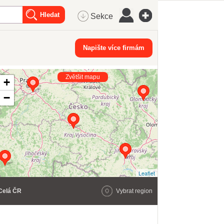
Sekce
Napište více firmám
Zvětšit mapu
+
−
Leaflet
Celá ČR
Vybrat region