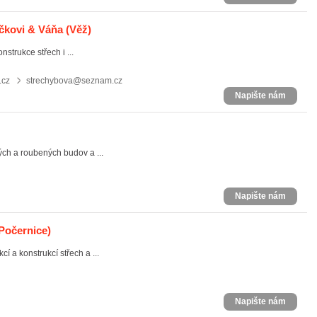
očkovi & Váňa
(Věž)
strukce střech i ...
.cz
strechybova@seznam.cz
Napište nám
ých a roubených budov a ...
Napište nám
 Počernice)
í a konstrukcí střech a ...
Napište nám