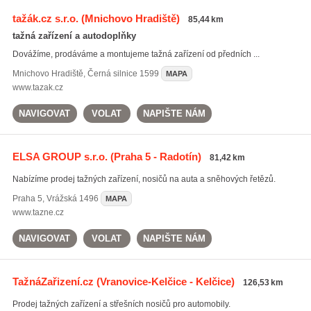
tažák.cz s.r.o.
(Mnichovo Hradiště)
85,44 km
tažná zařízení a autodoplňky
Dovážíme, prodáváme a montujeme tažná zařízení od předních ...
Mnichovo Hradiště
,
Černá silnice 1599
MAPA
www.tazak.cz
NAVIGOVAT
VOLAT
NAPIŠTE NÁM
ELSA GROUP s.r.o.
(Praha 5 - Radotín)
81,42 km
Nabízíme prodej tažných zařízení, nosičů na auta a sněhových řetězů.
Praha 5
,
Vrážská 1496
MAPA
www.tazne.cz
NAVIGOVAT
VOLAT
NAPIŠTE NÁM
TažnáZařizení.cz
(Vranovice-Kelčice - Kelčice)
126,53 km
Prodej tažných zařízení a střešních nosičů pro automobily.