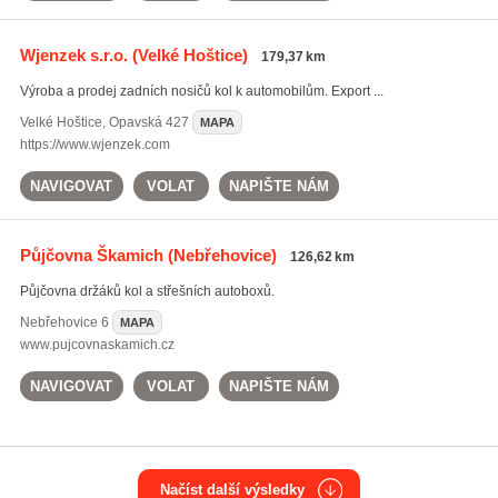
Wjenzek s.r.o.
(Velké Hoštice)
179,37 km
Výroba a prodej zadních nosičů kol k automobilům. Export ...
Velké Hoštice
,
Opavská 427
MAPA
https://www.wjenzek.com
NAVIGOVAT
VOLAT
NAPIŠTE NÁM
Půjčovna Škamich
(Nebřehovice)
126,62 km
Půjčovna držáků kol a střešních autoboxů.
Nebřehovice
6
MAPA
www.pujcovnaskamich.cz
NAVIGOVAT
VOLAT
NAPIŠTE NÁM
Načíst další výsledky