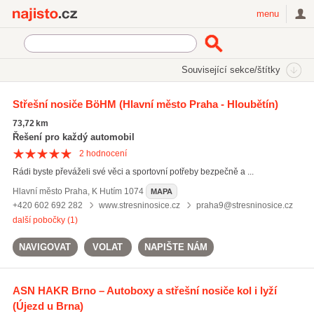
Najisto.cz
menu
SEKCE
ŠTÍTKY
Související sekce/štítky
Najisto.cz
nosiče pro auta
Střešní nosiče BöHM
(Hlavní město Praha - Hloubětín)
nosiče pro auta
(38)
73,72 km
nosiče kol
(93)
Řešení pro každý automobil
autoboxy
(37)
2
hodnocení
Rádi byste převáželi své věci a sportovní potřeby bezpečně a ...
Všechny související štítky
Hlavní město Praha
,
K Hutím 1074
MAPA
+420 602 692 282
www.stresninosice.cz
praha9@stresninosice.cz
další pobočky (1)
NAVIGOVAT
VOLAT
NAPIŠTE NÁM
ASN HAKR Brno – Autoboxy a střešní nosiče kol i lyží
(Újezd u Brna)