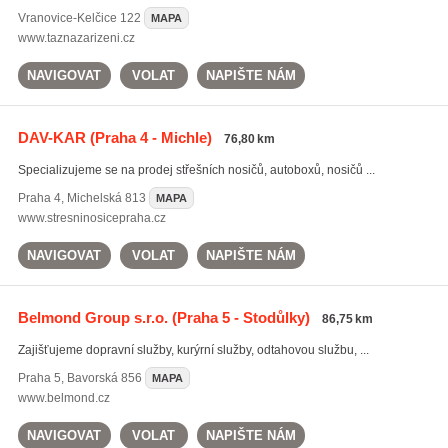
Vranovice-Kelčice
122
MAPA
www.taznazarizeni.cz
NAVIGOVAT
VOLAT
NAPIŠTE NÁM
DAV-KAR
(Praha 4 - Michle)
76,80 km
Specializujeme se na prodej střešních nosičů, autoboxů, nosičů ...
Praha 4
,
Michelská 813
MAPA
www.stresninosicepraha.cz
NAVIGOVAT
VOLAT
NAPIŠTE NÁM
Belmond Group s.r.o.
(Praha 5 - Stodůlky)
86,75 km
Zajišťujeme dopravní služby, kurýrní služby, odtahovou službu, ...
Praha 5
,
Bavorská 856
MAPA
www.belmond.cz
NAVIGOVAT
VOLAT
NAPIŠTE NÁM