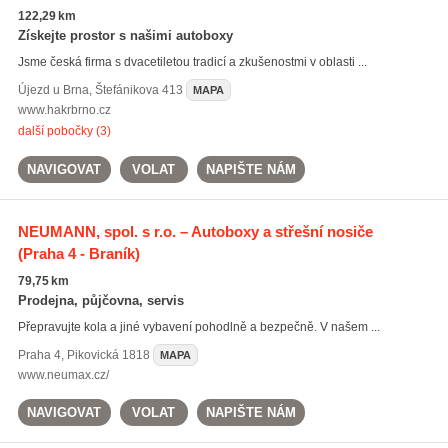
122,29 km
Získejte prostor s našimi autoboxy
Jsme česká firma s dvacetiletou tradicí a zkušenostmi v oblasti ...
Újezd u Brna
,
Štefánikova 413
MAPA
www.hakrbrno.cz
další pobočky (3)
NAVIGOVAT
VOLAT
NAPIŠTE NÁM
NEUMANN, spol. s r.o. – Autoboxy a střešní nosiče
(Praha 4 - Braník)
79,75 km
Prodejna, půjčovna, servis
Přepravujte kola a jiné vybavení pohodlně a bezpečně. V našem ...
Praha 4
,
Pikovická 1818
MAPA
www.neumax.cz/
NAVIGOVAT
VOLAT
NAPIŠTE NÁM