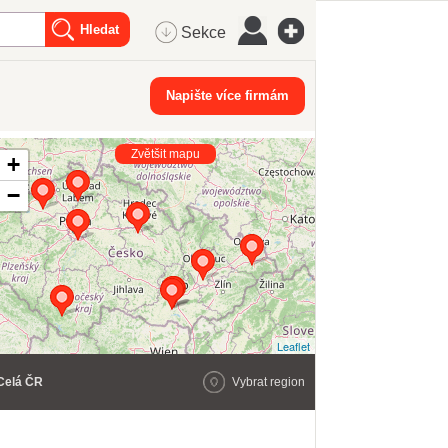
Sekce
Napište více firmám
Zvětšit mapu
+
−
Leaflet
Celá ČR
Vybrat region