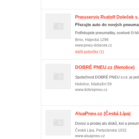
Pneuservis Rudolf Doleček s.
Přezujte auto do nových pneumat
Potřebujete pneumatiky, ocelové či hli
Brno
,
Hájecká 1296
www.pneu-dolecek.cz
další pobočky (1)
DOBRÉ PNEU.cz
(Netolice)
Společnost DOBRÉ PNEU s.r.o. je jední
Netolice
,
Nádražní 59
www.dobrepneu.cz
AluaPneu.cz
(Česká Lípa)
Dovoz a prodej alu disků, kol a pneum
Česká Lípa
,
Partyzánská 1032
www.aluapneu.cz