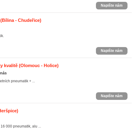
Napište nám
(Bílina - Chudeřice)
ik.
Napište nám
y kvalitě
(Olomouc - Holice)
 nás
etních pneumatik + ...
Napište nám
Heršpice)
16 000 pneumatik, alu ...