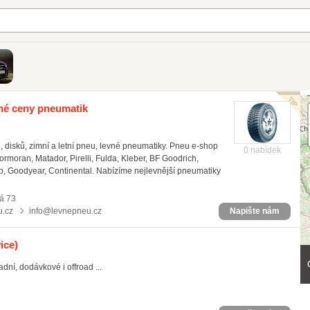
né ceny pneumatik
 disků, zimní a letní pneu, levné pneumatiky. Pneu e-shop
0 nabídek
rmoran, Matador, Pirelli, Fulda, Kleber, BF Goodrich,
p, Goodyear, Continental. Nabízíme nejlevnější pneumatiky
á 73
.cz
info@levnepneu.cz
Napište nám
ice)
ní, dodávkové i offroad ...