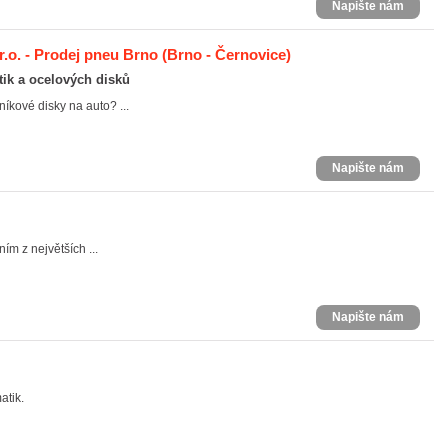
Napište nám
r.o. - Prodej pneu Brno
(Brno - Černovice)
ik a ocelových disků
níkové disky na auto? ...
Napište nám
m z největších ...
Napište nám
atik.