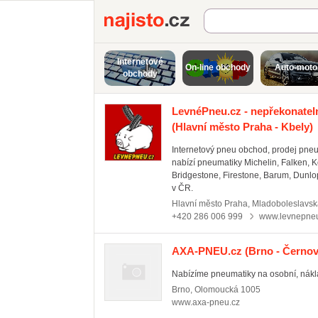
Najisto.cz
Internetové
On-line obchody
Auto-moto
obchody
LevnéPneu.cz - nepřekonatel
(Hlavní město Praha - Kbely)
Internetový pneu obchod, prodej pneu,
nabízí pneumatiky Michelin, Falken, Ko
Bridgestone, Firestone, Barum, Dunlo
v ČR.
Hlavní město Praha
,
Mladoboleslavsk
+420 286 006 999
www.levnepneu
AXA-PNEU.cz
(Brno - Černov
Nabízíme pneumatiky na osobní, náklad
Brno
,
Olomoucká 1005
www.axa-pneu.cz