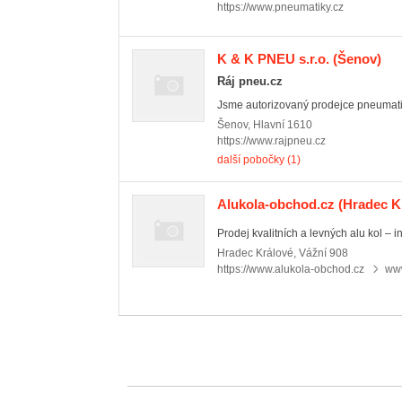
https://www.pneumatiky.cz
K & K PNEU s.r.o.
(Šenov)
Ráj pneu.cz
Jsme autorizovaný prodejce pneumatik,
Šenov
,
Hlavní 1610
https://www.rajpneu.cz
další pobočky (1)
Alukola-obchod.cz
(Hradec Kr
Prodej kvalitních a levných alu kol – in
Hradec Králové
,
Vážní 908
https://www.alukola-obchod.cz
www