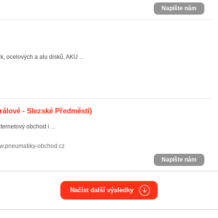
Napište nám
 ocelových a alu disků, AKU ...
álové - Slezské Předměstí)
ternetový obchod i ...
.pneumatiky-obchod.cz
Napište nám
Načíst další výsledky