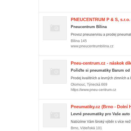
PNEUCENTRUM P & S, s.r.o.
Pneucentrum Bílina
Provoz pneuservisu a prodej pneumat
Bílina
145
www.pneucentrumbilina.cz
Pneu-centrum.cz - náskok dík
Pořiďte si pneumatiky Barum od
Prodej kvalitních a levných zimních a l
Olomouc
,
Týnecká 669
https://www.pneu-centrum.cz
Pneumatiky.cz
(Brno - Dolní 
Levné pneumatiky pro Vaše auto
Nabízíme Vám široký výběr s více než 
Brno
,
Vídeňská 101