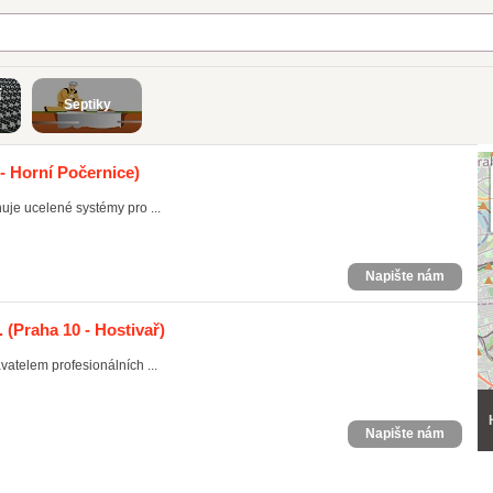
í
Septiky
- Horní Počernice)
uje ucelené systémy pro ...
Napište nám
.
(Praha 10 - Hostivař)
atelem profesionálních ...
Napište nám