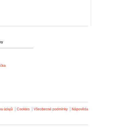
by
ačka
na údajů
Cookies
Všeobecné podmínky
Nápověda