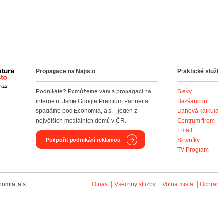
Propagace na Najisto
Praktické služ
Agentura Najisto
Podnikáte? Pomůžeme vám s propagací na
Slevy
internetu. Jsme Google Premium Partner a
Bezšanonu
spadáme pod Economia, a.s. - jeden z
Daňová kalkul
největších mediálních domů v ČR.
Centrum firem
Email
Podpořit podnikání reklamou
Slovníky
TV Program
omia, a.s.
O nás
Všechny služby
Volná místa
Ochra