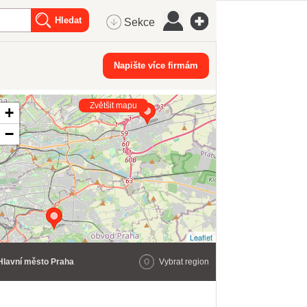
Sekce
Napište více firmám
Zvětšit mapu
+
−
Leaflet
Hlavní město Praha
Vybrat region