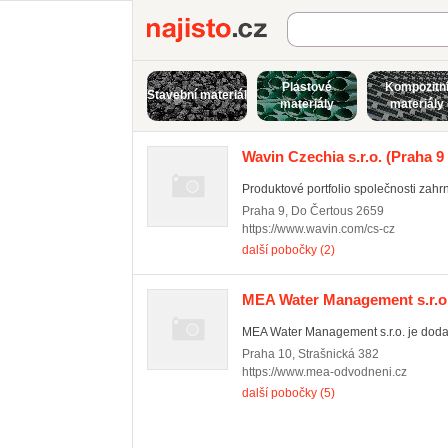
Najisto.cz
Plastové
Kompozitn
Stavební materiál
materiály
materiály
Wavin Czechia s.r.o.
(Praha 9 
Produktové portfolio společnosti zahrn
Praha 9
,
Do Čertous 2659
https://www.wavin.com/cs-cz
další pobočky (2)
MEA Water Management s.r.o
MEA Water Management s.r.o. je dodav
Praha 10
,
Strašnická 382
https://www.mea-odvodneni.cz
další pobočky (5)