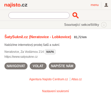
Najisto.cz
menu
SEKCE
ŠTÍTKY
Související sekce/štítky
Najisto.cz
originální oblečení
ŠatySukně.cz
(Neratovice - Lobkovice)
81,72 km
plážové šaty
(9)
Nabízíme internetový prodej šatů a sukní.
dámské letní šaty
(836)
originální oblečení
(6)
Neratovice
,
Za Vodárnou 214
MAPA
https://www.satysukne.cz
Všechny související štítky
NAVIGOVAT
VOLAT
NAPIŠTE NÁM
Agentura Najisto
Centrum.cz
Atlas.cz
Nastavení soukromí