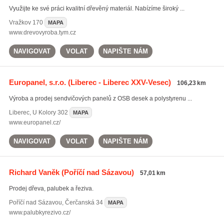
Využijte ke své práci kvalitní dřevěný materiál. Nabízíme široký ...
Vražkov
170
MAPA
www.drevovyroba.tym.cz
NAVIGOVAT
VOLAT
NAPIŠTE NÁM
Europanel, s.r.o.
(Liberec - Liberec XXV-Vesec)
106,23 km
Výroba a prodej sendvičových panelů z OSB desek a polystyrenu ...
Liberec
,
U Kolory 302
MAPA
www.europanel.cz/
NAVIGOVAT
VOLAT
NAPIŠTE NÁM
Richard Vaněk
(Poříčí nad Sázavou)
57,01 km
Prodej dřeva, palubek a řeziva.
Poříčí nad Sázavou
,
Čerčanská 34
MAPA
www.palubkyrezivo.cz/