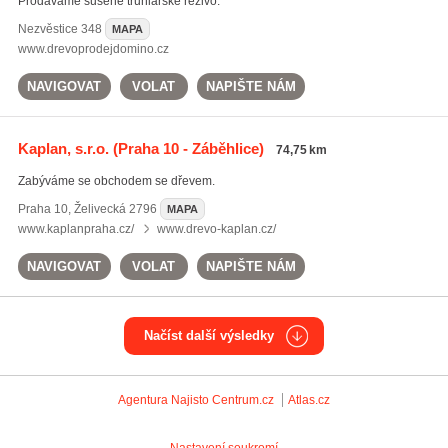
Prodáváme sušené truhlářské řezivo.
Nezvěstice
348
MAPA
www.drevoprodejdomino.cz
NAVIGOVAT
VOLAT
NAPIŠTE NÁM
Kaplan, s.r.o.
(Praha 10 - Záběhlice)
74,75 km
Zabýváme se obchodem se dřevem.
Praha 10
,
Želivecká 2796
MAPA
www.kaplanpraha.cz/
www.drevo-kaplan.cz/
NAVIGOVAT
VOLAT
NAPIŠTE NÁM
Načíst další výsledky
Agentura Najisto
Centrum.cz
Atlas.cz