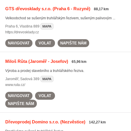
GTS dřevosklady s.r.o.
(Praha 6 - Ruzyně)
88,17 km
Velkoobchod se sušeným truhlářským řezivem, sušeným palivovým ...
Praha 6
,
Vlastina 889
MAPA
https://drevosklady.cz
NAVIGOVAT
VOLAT
NAPIŠTE NÁM
Miloš Růta
(Jaroměř - Josefov)
65,96 km
Výroba a prodej stavebního a truhlářského řeziva.
Jaroměř
,
Sadová 389
MAPA
www.ruta.cz/
NAVIGOVAT
VOLAT
NAPIŠTE NÁM
Dřevoprodej Domino s.r.o.
(Nezvěstice)
142,27 km