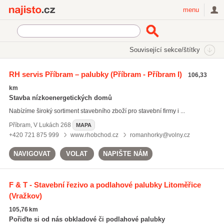
Najisto.cz
menu
SEKCE
ŠTÍTKY
Související sekce/štítky
Najisto.cz
OSB desky
RH servis Příbram – palubky
(Příbram - Příbram I)
106,33
OSB desky
(180)
km
palubky
(446)
Stavba nízkoenergetických domů
dřevěné hranoly
(319)
Nabízíme široký sortiment stavebního zboží pro stavební firmy i ...
Všechny související štítky
Příbram
,
V Lukách 268
MAPA
+420 721 875 999
www.rhobchod.cz
romanhorky@volny.cz
NAVIGOVAT
VOLAT
NAPIŠTE NÁM
F & T - Stavební řezivo a podlahové palubky Litoměřice
(Vražkov)
105,76 km
Pořiďte si od nás obkladové či podlahové palubky