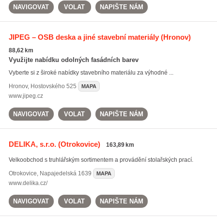
NAVIGOVAT
VOLAT
NAPIŠTE NÁM
JIPEG – OSB deska a jiné stavební materiály
(Hronov)
88,62 km
Využijte nabídku odolných fasádních barev
Vyberte si z široké nabídky stavebního materiálu za výhodné ...
Hronov
,
Hostovského 525
MAPA
www.jipeg.cz
NAVIGOVAT
VOLAT
NAPIŠTE NÁM
DELIKA, s.r.o.
(Otrokovice)
163,89 km
Velkoobchod s truhlářským sortimentem a provádění stolařských prací.
Otrokovice
,
Napajedelská 1639
MAPA
www.delika.cz/
NAVIGOVAT
VOLAT
NAPIŠTE NÁM