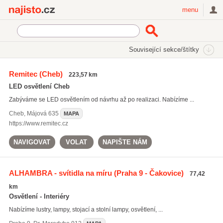
Najisto.cz
menu
SEKCE
ŠTÍTKY
Související sekce/štítky
Najisto.cz
osvětlení kuchyňské linky
Remitec
(Cheb)
223,57 km
osvětlení kuchyňské linky
(48)
LED osvětlení Cheb
kuchyňské linky
(2713)
Zabýváme se LED osvětlením od návrhu až po realizaci. Nabízíme ...
kuchyňské pracovní desky
(457)
Cheb
,
Májová 635
MAPA
Všechny související štítky
https://www.remitec.cz
NAVIGOVAT
VOLAT
NAPIŠTE NÁM
ALHAMBRA - svítidla na míru
(Praha 9 - Čakovice)
77,42
km
Osvětlení - Interiéry
Nabízíme lustry, lampy, stojací a stolní lampy, osvětlení, ...