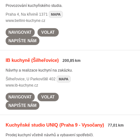
Provozování kuchyňského studia.
Praha 4
,
Na křivině 1371
MAPA
www.bellini-kuchyne.cz
NAVIGOVAT
VOLAT
NAPIŠTE NÁM
IB kuchyně
(Šilheřovice)
200,85 km
Návrhy a realizace kuchyní na zakázku.
Šilheřovice
,
U Parkoviště 402
MAPA
www.ib-kuchyne.cz
NAVIGOVAT
VOLAT
NAPIŠTE NÁM
Kuchyňské studio UNIQ
(Praha 9 - Vysočany)
77,01 km
Prodej kuchyní včetně návrhů a vybavení spotřebiči.