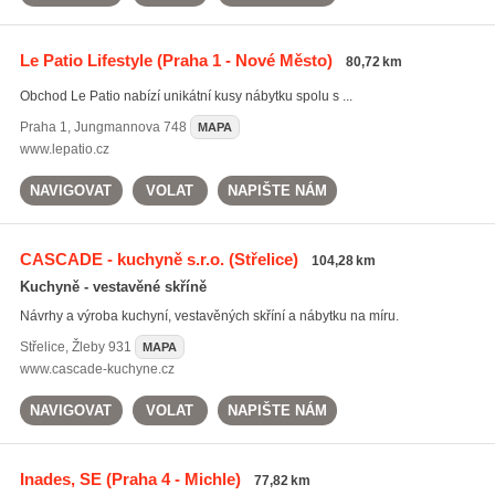
Le Patio Lifestyle
(Praha 1 - Nové Město)
80,72 km
Obchod Le Patio nabízí unikátní kusy nábytku spolu s ...
Praha 1
,
Jungmannova 748
MAPA
www.lepatio.cz
NAVIGOVAT
VOLAT
NAPIŠTE NÁM
CASCADE - kuchyně s.r.o.
(Střelice)
104,28 km
Kuchyně - vestavěné skříně
Návrhy a výroba kuchyní, vestavěných skříní a nábytku na míru.
Střelice
,
Žleby 931
MAPA
www.cascade-kuchyne.cz
NAVIGOVAT
VOLAT
NAPIŠTE NÁM
Inades, SE
(Praha 4 - Michle)
77,82 km