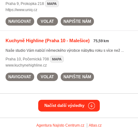
Praha 9
,
Prokopka 218
MAPA
https://www.uniq.cz
NAVIGOVAT
VOLAT
NAPIŠTE NÁM
Kuchyně Highline
(Praha 10 - Malešice)
75,59 km
Naše studio Vám nabízí německého výrobce nábytku roku s více než ...
Praha 10
,
Počernická 708
MAPA
www.kuchynehighline.cz
NAVIGOVAT
VOLAT
NAPIŠTE NÁM
Načíst další výsledky
Agentura Najisto
Centrum.cz
Atlas.cz