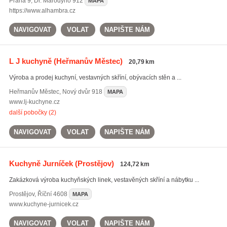
Praha 9
,
Dr. Marodyho 912
MAPA
https://www.alhambra.cz
NAVIGOVAT
VOLAT
NAPIŠTE NÁM
L J kuchyně
(Heřmanův Městec)
20,79 km
Výroba a prodej kuchyní, vestavných skříní, obývacích stěn a ...
Heřmanův Městec
,
Nový dvůr 918
MAPA
www.lj-kuchyne.cz
další pobočky (2)
NAVIGOVAT
VOLAT
NAPIŠTE NÁM
Kuchyně Jurníček
(Prostějov)
124,72 km
Zakázková výroba kuchyňských linek, vestavěných skříní a nábytku ...
Prostějov
,
Říční 4608
MAPA
www.kuchyne-jurnicek.cz
NAVIGOVAT
VOLAT
NAPIŠTE NÁM