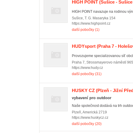
HIGH POINT
(Sušice - Sušice 
HIGH POINT navazuje na rodinou výrobn
Sušice
,
T. G. Masaryka 154
https://www.highpoint.cz
další pobočky (1)
HUDYsport
(Praha 7 - Holešo
Provozujeme specializovanou síť obc
Praha 7
,
Strossmayerovo náměstí 96
https://www.hudy.cz
další pobočky (31)
HUSKY CZ
(Plzeň - Jižní Pře
vybavení pro outdoor
Naše společnost dodává na trh outdooro
Plzeň
,
Americká 2719
https://www.huskycz.cz
další pobočky (20)