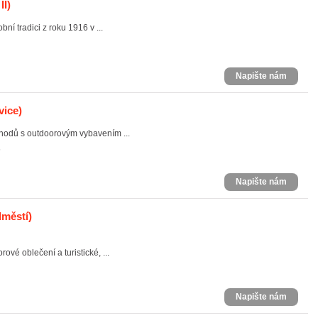
II)
í tradici z roku 1916 v ...
Napište nám
vice)
hodů s outdoorovým vybavením ...
5
Napište nám
dměstí)
vé oblečení a turistické, ...
Napište nám