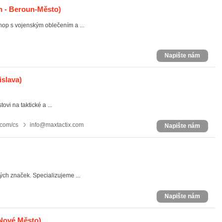
 - Beroun-Město)
op s vojenským oblečením a ...
Napište nám
islava)
ovi na taktické a ...
.com/cs
info@maxtactix.com
Napište nám
ých značek. Specializujeme ...
Napište nám
 Nové Město)