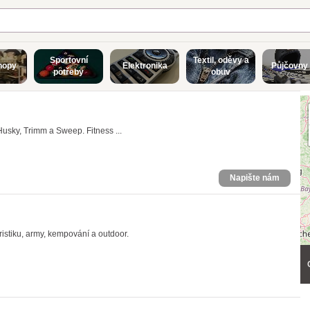
Sportovní
Textil, oděvy a
hopy
Elektronika
Půjčovny 
potřeby
obuv
usky, Trimm a Sweep. Fitness ...
Napište nám
istiku, army, kempování a outdoor.