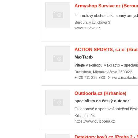
Armyshop Survive.cz
(Beroun
Internetový obchod a kamenný armysh
Beroun
,
Havlíčkova 3
www.survive.cz
ACTION SPORTS, s.r.o.
(Brat
MaxTactix
Vítejte v e-shopu MaxTactix – specialist
Bratislava
,
Mlynarovičova 2603/22
+420 711 222 333
www.maxtactix
Outdooria.cz
(Krhanice)
specialista na český outdoor
Outdoorové a sportovní oblečení česk
Krhanice
94
https://www.outdooria.cz
Detektory kovů.cz
(Praha 2 -