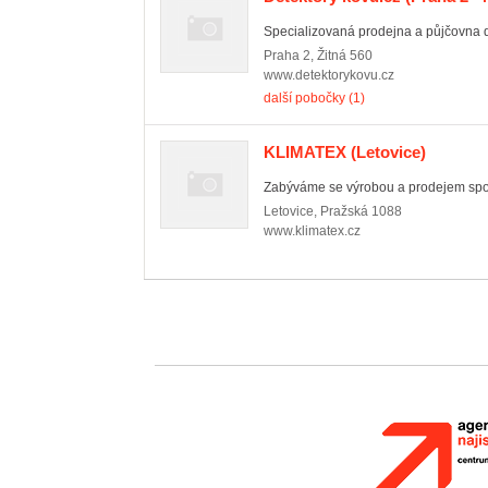
Specializovaná prodejna a půjčovna de
Praha 2
,
Žitná 560
www.detektorykovu.cz
další pobočky (1)
KLIMATEX
(Letovice)
Zabýváme se výrobou a prodejem spor
Letovice
,
Pražská 1088
www.klimatex.cz