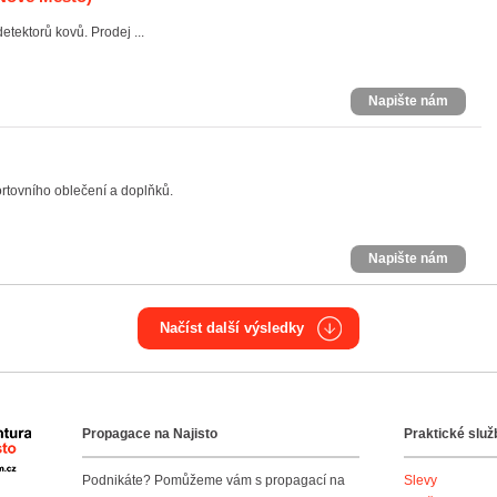
tektorů kovů. Prodej ...
Napište nám
tovního oblečení a doplňků.
Napište nám
Načíst další výsledky
Propagace na Najisto
Praktické služ
Agentura Najisto
Podnikáte? Pomůžeme vám s propagací na
Slevy