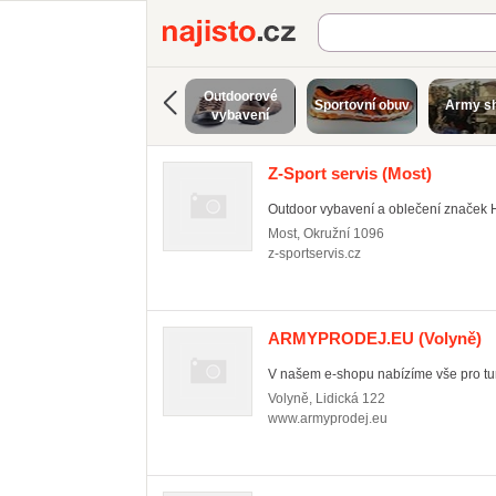
Najisto.cz
Outdoorové
Sportovní obuv
Army s
vybavení
Z-Sport servis
(Most)
Outdoor vybavení a oblečení značek H
Most
,
Okružní 1096
z-sportservis.cz
ARMYPRODEJ.EU
(Volyně)
V našem e-shopu nabízíme vše pro tur
Volyně
,
Lidická 122
www.armyprodej.eu