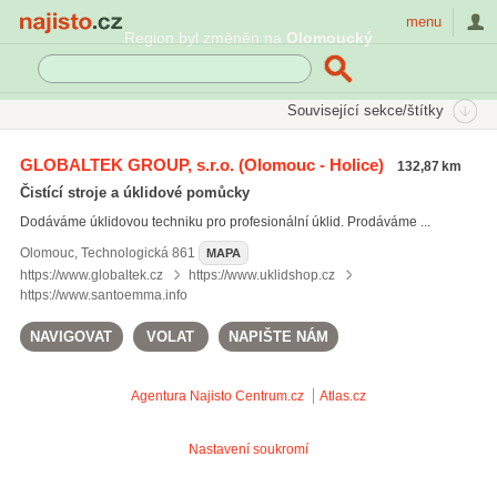
Najisto.cz
menu
Region byl změněn na
Olomoucký
SEKCE
ŠTÍTKY
Související sekce/štítky
Najisto.cz
parní vysavače
GLOBALTEK GROUP, s.r.o.
(Olomouc - Holice)
132,87 km
bezsáčkové vysavače
(11)
Čistící stroje a úklidové pomůcky
mokré čištění koberců
(127)
Dodáváme úklidovou techniku pro profesionální úklid. Prodáváme ...
zametací stroje
(17)
Olomouc
,
Technologická 861
MAPA
Všechny související štítky
https://www.globaltek.cz
https://www.uklidshop.cz
https://www.santoemma.info
NAVIGOVAT
VOLAT
NAPIŠTE NÁM
Agentura Najisto
Centrum.cz
Atlas.cz
Nastavení soukromí