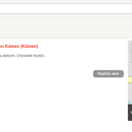
tvo Kámen
(Kámen)
 obilovin. Chováme hovězí ...
Napište nám