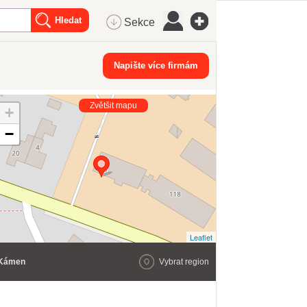
Sekce
Napište více firmám
Zvětšit mapu
+
−
Leaflet
Kámen
Vybrat region