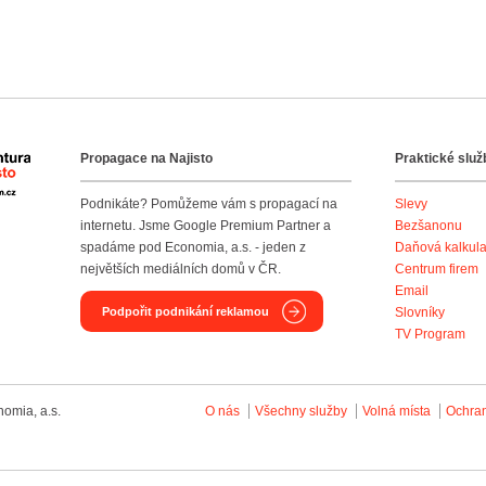
Propagace na Najisto
Praktické služ
Agentura Najisto
Podnikáte? Pomůžeme vám s propagací na
Slevy
internetu. Jsme Google Premium Partner a
Bezšanonu
spadáme pod Economia, a.s. - jeden z
Daňová kalkul
největších mediálních domů v ČR.
Centrum firem
Email
Podpořit podnikání reklamou
Slovníky
TV Program
omia, a.s.
O nás
Všechny služby
Volná místa
Ochra