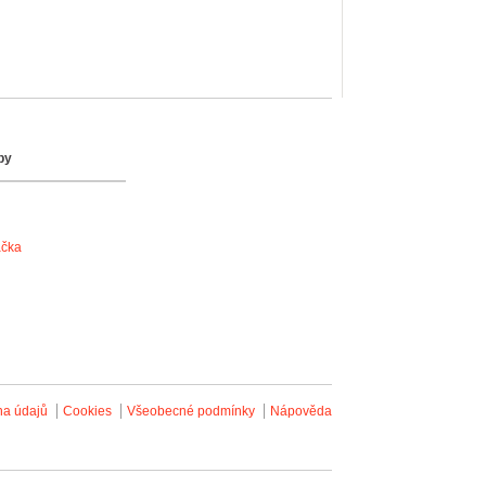
by
ačka
na údajů
Cookies
Všeobecné podmínky
Nápověda