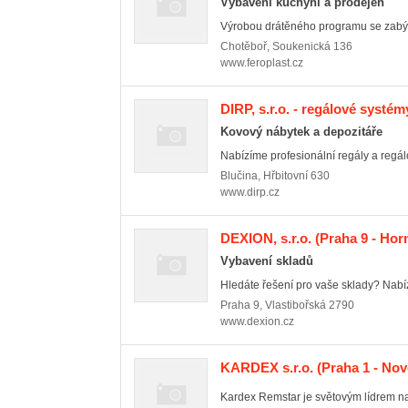
Vybavení kuchyní a prodejen
Výrobou drátěného programu se zabývám
Chotěboř
,
Soukenická 136
www.feroplast.cz
DIRP, s.r.o. - regálové systém
Kovový nábytek a depozitáře
Nabízíme profesionální regály a regálo
Blučina
,
Hřbitovní 630
www.dirp.cz
DEXION, s.r.o.
(Praha 9 - Hor
Vybavení skladů
Hledáte řešení pro vaše sklady? Nabízí
Praha 9
,
Vlastibořská 2790
www.dexion.cz
KARDEX s.r.o.
(Praha 1 - Nov
Kardex Remstar je světovým lídrem na