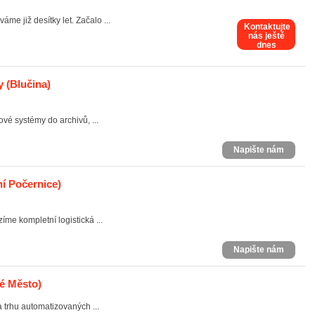
e již desítky let. Začalo ...
Kontaktujte
nás ještě
dnes
y
(Blučina)
vé systémy do archivů, ...
Napište nám
ní Počernice)
me kompletní logistická ...
Napište nám
é Město)
 trhu automatizovaných ...