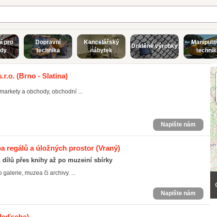
í pro
Dopravní
Kancelářský
Manipula
Drátěné výrobky
dy
technika
nábytek
technik
r.o.
(Brno - Slatina)
arkety a obchody, obchodní ...
Napište nám
a regálů a úložných prostor
(Vraný)
 dílů přes knihy až po muzeiní sbírky
alerie, muzea či archivy. ...
Napište nám
leďsebe)