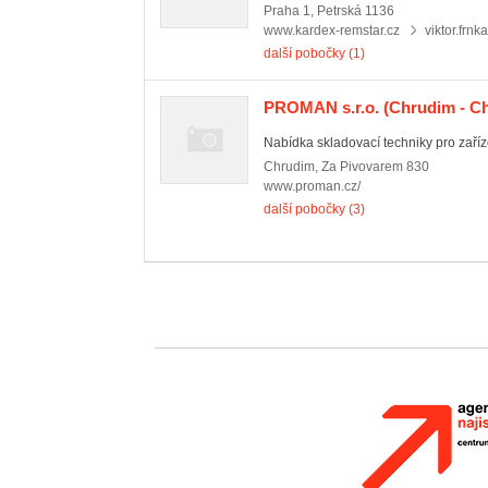
Praha 1
,
Petrská 1136
www.kardex-remstar.cz
viktor.frn
další pobočky (1)
PROMAN s.r.o.
(Chrudim - Ch
Nabídka skladovací techniky pro zařízen
Chrudim
,
Za Pivovarem 830
www.proman.cz/
další pobočky (3)