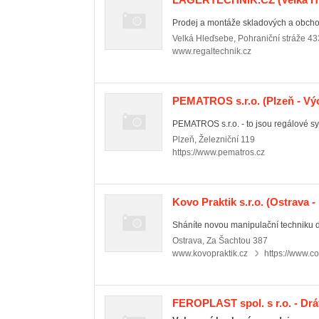
Prodej a montáže skladových a obchod
Velká Hleďsebe
,
Pohraniční stráže 43
www.regaltechnik.cz
PEMATROS s.r.o.
(Plzeň - Vý
PEMATROS s.r.o. - to jsou regálové sy
Plzeň
,
Železniční 119
https://www.pematros.cz
Kovo Praktik s.r.o.
(Ostrava -
Sháníte novou manipulační techniku do
Ostrava
,
Za Šachtou 387
www.kovopraktik.cz
https://www.co
FEROPLAST spol. s r.o. - Dr