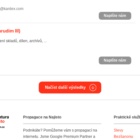
ka@kardex.com
Napište nám
rudim III)
í skladů, dílen, archívů, ...
Napište nám
Načíst další výsledky
Propagace na Najisto
Praktické služ
Agentura Najisto
Podnikáte? Pomůžeme vám s propagací na
Slevy
internetu. Jsme Google Premium Partner a
Bezšanonu