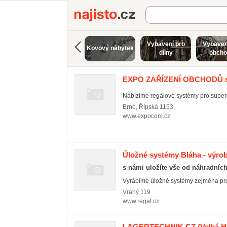
Najisto.cz
Vybavení pro
Vybaven
Kovový nábytek
dílny
obcho
EXPO ZAŘÍZENÍ OBCHODŮ s.
Nabízíme regálové systémy pro superm
Brno
,
Řípská 1153
www.expocom.cz
Úložné systémy Bláha - výrob
s námi uložíte vše od náhradních
Vyrábíme úložné systémy zejména pro g
Vraný
119
www.regal.cz
LAGERTECHNIK.CZ
(Velká H