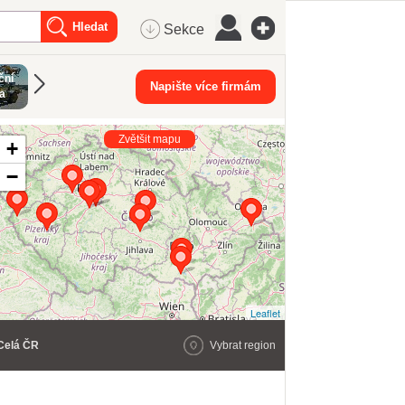
Sekce
ční
Hutní průmysl
Napište více firmám
a
Zvětšit mapu
+
−
Leaflet
Celá ČR
Vybrat region