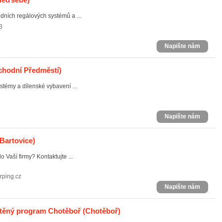
ních regálových systémů a ...
3
Napište nám
chodní Předměstí)
stémy a dílenské vybavení ...
Napište nám
 Bartovice)
 Vaší firmy? Kontaktujte ...
rping.cz
Napište nám
átěný program Chotěboř
(Chotěboř)