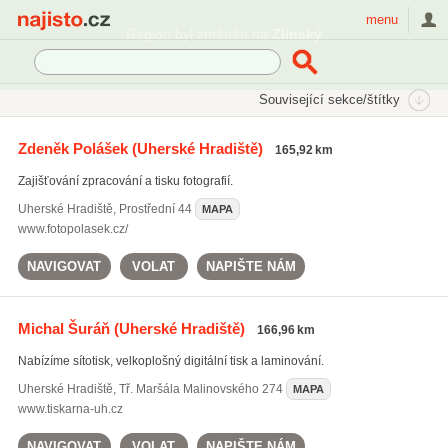
Najisto.cz
menu
SEKCE
ŠTÍTKY
Související sekce/štítky
Najisto.cz
potisk hrnků
Zdeněk Polášek
(Uherské Hradiště)
165,92 km
potisk hrnků
(143)
Zajišťování zpracování a tisku fotografií.
potisk triček
(313)
tisk samolepek
(116)
Uherské Hradiště
,
Prostřední 44
MAPA
www.fotopolasek.cz/
Všechny související štítky
NAVIGOVAT
VOLAT
NAPIŠTE NÁM
Michal Šuráň
(Uherské Hradiště)
166,96 km
Nabízíme sítotisk, velkoplošný digitální tisk a laminování.
Uherské Hradiště
,
Tř. Maršála Malinovského 274
MAPA
www.tiskarna-uh.cz
NAVIGOVAT
VOLAT
NAPIŠTE NÁM