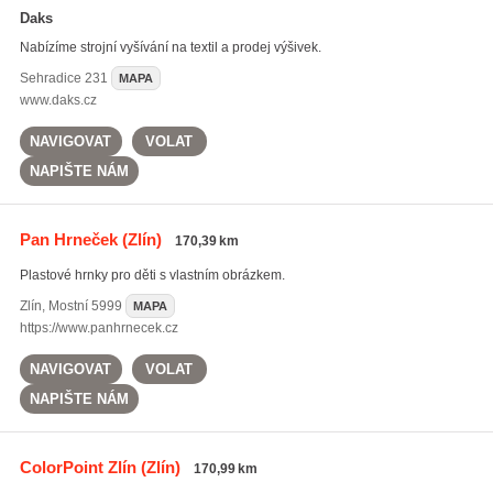
Daks
Nabízíme strojní vyšívání na textil a prodej výšivek.
Sehradice
231
MAPA
www.daks.cz
NAVIGOVAT
VOLAT
NAPIŠTE NÁM
Pan Hrneček
(Zlín)
170,39 km
Plastové hrnky pro děti s vlastním obrázkem.
Zlín
,
Mostní 5999
MAPA
https://www.panhrnecek.cz
NAVIGOVAT
VOLAT
NAPIŠTE NÁM
ColorPoint Zlín
(Zlín)
170,99 km