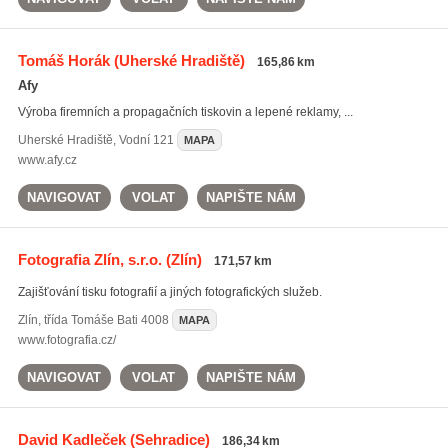
Tomáš Horák
(Uherské Hradiště)
165,86 km
Afy
Výroba firemních a propagačních tiskovin a lepené reklamy, ...
Uherské Hradiště
,
Vodní 121
MAPA
www.afy.cz
NAVIGOVAT
VOLAT
NAPIŠTE NÁM
Fotografia Zlín, s.r.o.
(Zlín)
171,57 km
Zajišťování tisku fotografií a jiných fotografických služeb.
Zlín
,
třída Tomáše Bati 4008
MAPA
www.fotografia.cz/
NAVIGOVAT
VOLAT
NAPIŠTE NÁM
David Kadleček
(Sehradice)
186,34 km