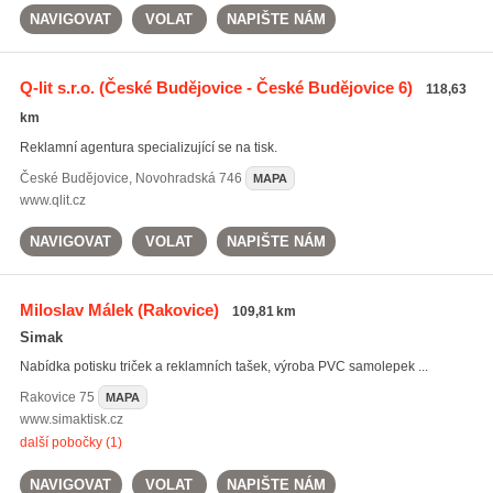
NAVIGOVAT
VOLAT
NAPIŠTE NÁM
Q-lit s.r.o.
(České Budějovice - České Budějovice 6)
118,63
km
Reklamní agentura specializující se na tisk.
České Budějovice
,
Novohradská 746
MAPA
www.qlit.cz
NAVIGOVAT
VOLAT
NAPIŠTE NÁM
Miloslav Málek
(Rakovice)
109,81 km
Simak
Nabídka potisku triček a reklamních tašek, výroba PVC samolepek ...
Rakovice
75
MAPA
www.simaktisk.cz
další pobočky (1)
NAVIGOVAT
VOLAT
NAPIŠTE NÁM