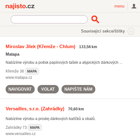
Najisto.cz
menu
SEKCE
ŠTÍTKY
Související sekce/štítky
Najisto.cz
potisk reklamních tašek
Miroslav Jilek
(Křemže - Chlum)
133,56 km
potisk reklamních předmětů
(832)
Matapa
potisk reklamních tašek
(85)
Nabízíme výrobu a potisk papírových tašek a atypických dárkových ...
dárkové krabičky
(76)
Křemže
36
MAPA
Všechny související štítky
www.matapa.cz
NAVIGOVAT
VOLAT
NAPIŠTE NÁM
Versailles, s.r.o.
(Zahrádky)
70,60 km
Nabízíme výrobu a prodej dárkových balíčků a obalů.
Zahrádky
73
MAPA
www.versailles.cz