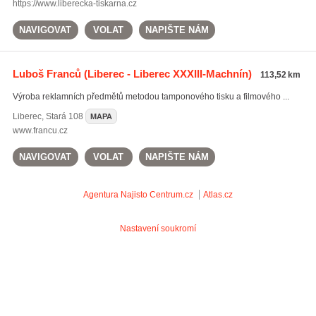
https://www.liberecka-tiskarna.cz
NAVIGOVAT
VOLAT
NAPIŠTE NÁM
Luboš Franců
(Liberec - Liberec XXXIII-Machnín)
113,52 km
Výroba reklamních předmětů metodou tamponového tisku a filmového ...
Liberec
,
Stará 108
MAPA
www.francu.cz
NAVIGOVAT
VOLAT
NAPIŠTE NÁM
Agentura Najisto
Centrum.cz
Atlas.cz
Nastavení soukromí