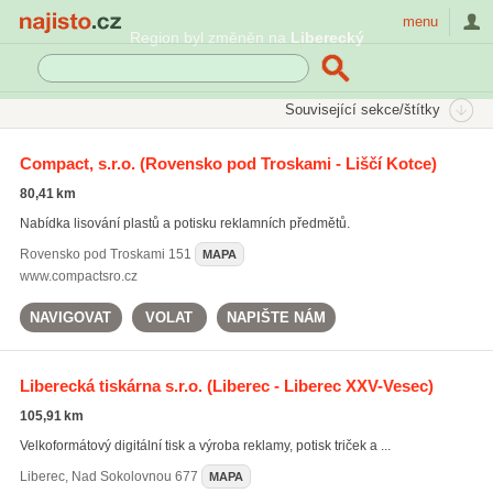
Najisto.cz
menu
Region byl změněn na
Liberecký
SEKCE
ŠTÍTKY
Související sekce/štítky
Najisto.cz
potisk reklamních tašek
Compact, s.r.o.
(Rovensko pod Troskami - Liščí Kotce)
potisk reklamních tašek
(85)
80,41 km
potisk reklamních předmětů
(832)
Nabídka lisování plastů a potisku reklamních předmětů.
reklamní dárky
(99)
Rovensko pod Troskami
151
MAPA
Všechny související štítky
www.compactsro.cz
NAVIGOVAT
VOLAT
NAPIŠTE NÁM
Liberecká tiskárna s.r.o.
(Liberec - Liberec XXV-Vesec)
105,91 km
Velkoformátový digitální tisk a výroba reklamy, potisk triček a ...
Liberec
,
Nad Sokolovnou 677
MAPA