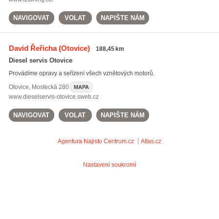
NAVIGOVAT
VOLAT
NAPIŠTE NÁM
David Řeřicha
(Otovice)
188,45 km
Diesel servis Otovice
Provádíme opravy a seřízení všech vznětových motorů.
Otovice
,
Mostecká 280
MAPA
www.dieselservis-otovice.sweb.cz
NAVIGOVAT
VOLAT
NAPIŠTE NÁM
Agentura Najisto
Centrum.cz
Atlas.cz
Nastavení soukromí