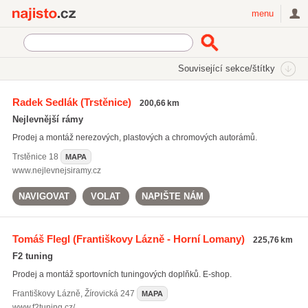
Najisto.cz
menu
SEKCE
ŠTÍTKY
Související sekce/štítky
Najisto.cz
příslušenství pro auta
Radek Sedlák
(Trstěnice)
200,66 km
příslušenství pro auta
(318)
Nejlevnější rámy
tunning
(104)
Prodej a montáž nerezových, plastových a chromových autorámů.
autodiagnostika
(2331)
Trstěnice
18
MAPA
Všechny související štítky
www.nejlevnejsiramy.cz
NAVIGOVAT
VOLAT
NAPIŠTE NÁM
Tomáš Flegl
(Františkovy Lázně - Horní Lomany)
225,76 km
F2 tuning
Prodej a montáž sportovních tuningových doplňků. E-shop.
Františkovy Lázně
,
Žírovická 247
MAPA
www.f2tuning.cz/