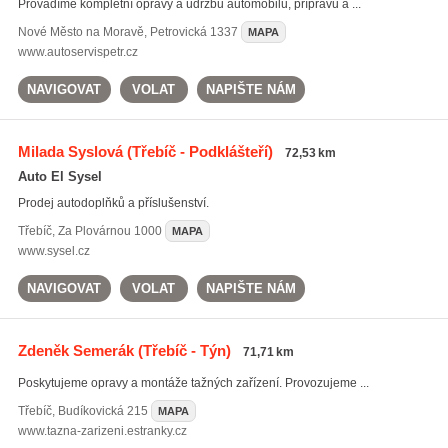
Provádíme kompletní opravy a údržbu automobilů, přípravu a ...
Nové Město na Moravě
,
Petrovická 1337
MAPA
www.autoservispetr.cz
NAVIGOVAT
VOLAT
NAPIŠTE NÁM
Milada Syslová
(Třebíč - Podklášteří)
72,53 km
Auto El Sysel
Prodej autodoplňků a příslušenství.
Třebíč
,
Za Plovárnou 1000
MAPA
www.sysel.cz
NAVIGOVAT
VOLAT
NAPIŠTE NÁM
Zdeněk Semerák
(Třebíč - Týn)
71,71 km
Poskytujeme opravy a montáže tažných zařízení. Provozujeme ...
Třebíč
,
Budíkovická 215
MAPA
www.tazna-zarizeni.estranky.cz