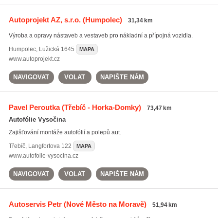
Autoprojekt AZ, s.r.o.
(Humpolec)
31,34 km
Výroba a opravy nástaveb a vestaveb pro nákladní a přípojná vozidla.
Humpolec
,
Lužická 1645
MAPA
www.autoprojekt.cz
NAVIGOVAT
VOLAT
NAPIŠTE NÁM
Pavel Peroutka
(Třebíč - Horka-Domky)
73,47 km
Autofólie Vysočina
Zajišťování montáže autofólií a polepů aut.
Třebíč
,
Langfortova 122
MAPA
www.autofolie-vysocina.cz
NAVIGOVAT
VOLAT
NAPIŠTE NÁM
Autoservis Petr
(Nové Město na Moravě)
51,94 km