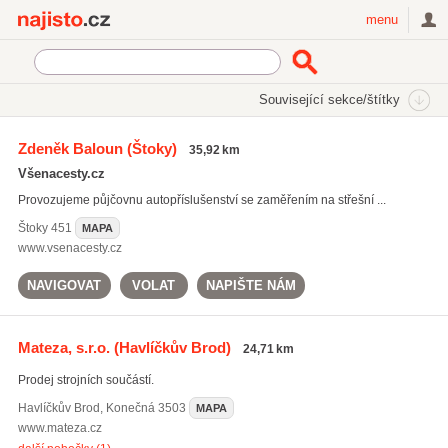
Najisto.cz
menu
SEKCE
ŠTÍTKY
Související sekce/štítky
Najisto.cz
příslušenství pro auta
Zdeněk Baloun
(Štoky)
35,92 km
příslušenství pro auta
(318)
Všenacesty.cz
servis automobilů
(4404)
Provozujeme půjčovnu autopříslušenství se zaměřením na střešní ...
tónování autoskel
(181)
Štoky
451
MAPA
Všechny související štítky
www.vsenacesty.cz
NAVIGOVAT
VOLAT
NAPIŠTE NÁM
Mateza, s.r.o.
(Havlíčkův Brod)
24,71 km
Prodej strojních součástí.
Havlíčkův Brod
,
Konečná 3503
MAPA
www.mateza.cz