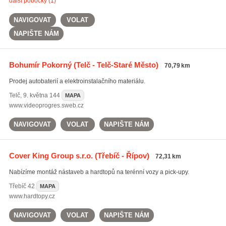
další pobočky (1)
NAVIGOVAT
VOLAT
NAPIŠTE NÁM
Bohumír Pokorný
(Telč - Telč-Staré Město)
70,79 km
Prodej autobaterií a elektroinstalačního materiálu.
Telč
,
9. května 144
MAPA
www.videoprogres.sweb.cz
NAVIGOVAT
VOLAT
NAPIŠTE NÁM
Cover King Group s.r.o.
(Třebíč - Řípov)
72,31 km
Nabízíme montáž nástaveb a hardtopů na terénní vozy a pick-upy.
Třebíč
42
MAPA
www.hardtopy.cz
NAVIGOVAT
VOLAT
NAPIŠTE NÁM