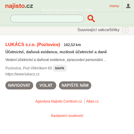
Najisto.cz
menu
Region byl změněn na
Zlín
SEKCE
ŠTÍTKY
Související sekce/štítky
Najisto.cz
přiznání k silniční dani
LUKÁCS s.r.o.
(Pozlovice)
182,52 km
přiznání k silniční dani
(133)
Účetnictví, daňová evidence, mzdové účetnictví a daně
zpracování účetnictví
(3380)
Vedení účetnictví a daňové evidence, zpracování personální ...
zpracování přiznání k DPH
(322)
Pozlovice
,
Pod Větrníkem 60
MAPA
Všechny související štítky
https://www.lukacs.cz
NAVIGOVAT
VOLAT
NAPIŠTE NÁM
Agentura Najisto
Centrum.cz
Atlas.cz
Nastavení soukromí