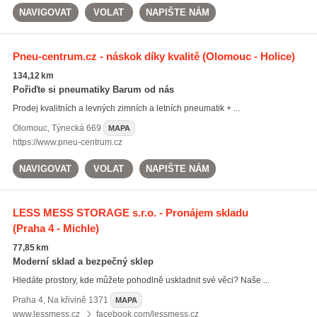
NAVIGOVAT
VOLAT
NAPIŠTE NÁM
Pneu-centrum.cz - náskok díky kvalitě
(Olomouc - Holice)
134,12 km
Pořiďte si pneumatiky Barum od nás
Prodej kvalitních a levných zimních a letních pneumatik + ...
Olomouc
,
Týnecká 669
MAPA
https://www.pneu-centrum.cz
NAVIGOVAT
VOLAT
NAPIŠTE NÁM
LESS MESS STORAGE s.r.o. - Pronájem skladu
(Praha 4 - Michle)
77,85 km
Moderní sklad a bezpečný sklep
Hledáte prostory, kde můžete pohodlně uskladnit své věci? Naše ...
Praha 4
,
Na křivině 1371
MAPA
www.lessmess.cz
facebook.com/lessmess.cz