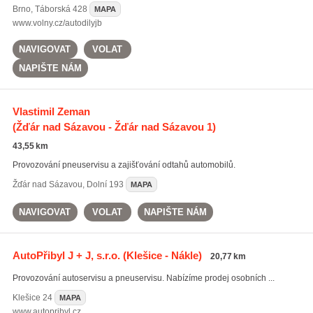
Brno
,
Táborská 428
MAPA
www.volny.cz/autodilyjb
NAVIGOVAT
VOLAT
NAPIŠTE NÁM
Vlastimil Zeman
(Žďár nad Sázavou - Žďár nad Sázavou 1)
43,55 km
Provozování pneuservisu a zajišťování odtahů automobilů.
Žďár nad Sázavou
,
Dolní 193
MAPA
NAVIGOVAT
VOLAT
NAPIŠTE NÁM
AutoPřibyl J + J, s.r.o.
(Klešice - Nákle)
20,77 km
Provozování autoservisu a pneuservisu. Nabízíme prodej osobních ...
Klešice
24
MAPA
www.autopribyl.cz