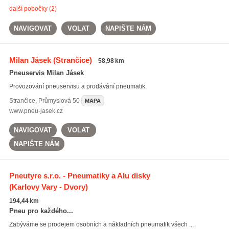
další pobočky (2)
NAVIGOVAT
VOLAT
NAPIŠTE NÁM
Milan Jásek
(Strančice)
58,98 km
Pneuservis Milan Jásek
Provozování pneuservisu a prodávání pneumatik.
Strančice
,
Průmyslová 50
MAPA
www.pneu-jasek.cz
NAVIGOVAT
VOLAT
NAPIŠTE NÁM
Pneutyre s.r.o. - Pneumatiky a Alu disky
(Karlovy Vary - Dvory)
194,44 km
Pneu pro každého...
Zabýváme se prodejem osobních a nákladních pneumatik všech ...