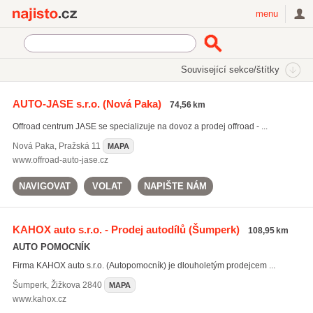
Najisto.cz
menu
SEKCE
ŠTÍTKY
Související sekce/štítky
Najisto.cz
prodej pneumatik
AUTO-JASE s.r.o.
(Nová Paka)
74,56 km
prodej pneumatik
(437)
Offroad centrum JASE se specializuje na dovoz a prodej offroad - ...
výměna pneumatik
(2761)
servis pneumatik
(1658)
Nová Paka
,
Pražská 11
MAPA
www.offroad-auto-jase.cz
Všechny související štítky
NAVIGOVAT
VOLAT
NAPIŠTE NÁM
KAHOX auto s.r.o. - Prodej autodílů
(Šumperk)
108,95 km
AUTO POMOCNÍK
Firma KAHOX auto s.r.o. (Autopomocník) je dlouholetým prodejcem ...
Šumperk
,
Žižkova 2840
MAPA
www.kahox.cz