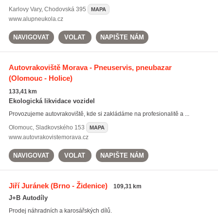
Karlovy Vary
,
Chodovská 395
MAPA
www.alupneukola.cz
NAVIGOVAT
VOLAT
NAPIŠTE NÁM
Autovrakoviště Morava - Pneuservis, pneubazar
(Olomouc - Holice)
133,41 km
Ekologická likvidace vozidel
Provozujeme autovrakoviště, kde si zakládáme na profesionalitě a ...
Olomouc
,
Sladkovského 153
MAPA
www.autovrakovistemorava.cz
NAVIGOVAT
VOLAT
NAPIŠTE NÁM
Jiří Juránek
(Brno - Židenice)
109,31 km
J+B Autodíly
Prodej náhradních a karosářských dílů.