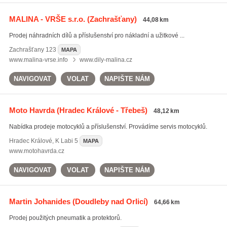
MALINA - VRŠE s.r.o.
(Zachrašťany)
44,08 km
Prodej náhradních dílů a příslušenství pro nákladní a užitkové ...
Zachrašťany
123
MAPA
www.malina-vrse.info
www.dily-malina.cz
NAVIGOVAT
VOLAT
NAPIŠTE NÁM
Moto Havrda
(Hradec Králové - Třebeš)
48,12 km
Nabídka prodeje motocyklů a příslušenství. Provádíme servis motocyklů.
Hradec Králové
,
K Labi 5
MAPA
www.motohavrda.cz
NAVIGOVAT
VOLAT
NAPIŠTE NÁM
Martin Johanides
(Doudleby nad Orlicí)
64,66 km
Prodej použitých pneumatik a protektorů.