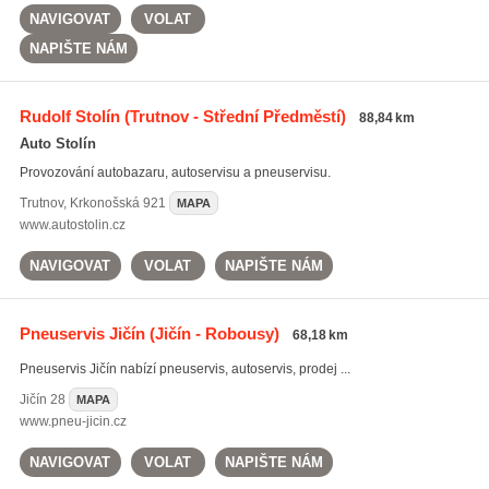
NAVIGOVAT
VOLAT
NAPIŠTE NÁM
Rudolf Stolín
(Trutnov - Střední Předměstí)
88,84 km
Auto Stolín
Provozování autobazaru, autoservisu a pneuservisu.
Trutnov
,
Krkonošská 921
MAPA
www.autostolin.cz
NAVIGOVAT
VOLAT
NAPIŠTE NÁM
Pneuservis Jičín
(Jičín - Robousy)
68,18 km
Pneuservis Jičín nabízí pneuservis, autoservis, prodej ...
Jičín
28
MAPA
www.pneu-jicin.cz
NAVIGOVAT
VOLAT
NAPIŠTE NÁM