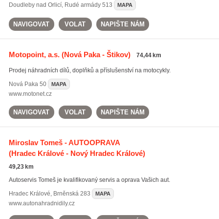
Doudleby nad Orlicí
,
Rudé armády 513
MAPA
NAVIGOVAT
VOLAT
NAPIŠTE NÁM
Motopoint, a.s.
(Nová Paka - Štikov)
74,44 km
Prodej náhradních dílů, doplňků a příslušenství na motocykly.
Nová Paka
50
MAPA
www.motonet.cz
NAVIGOVAT
VOLAT
NAPIŠTE NÁM
Miroslav Tomeš - AUTOOPRAVA
(Hradec Králové - Nový Hradec Králové)
49,23 km
Autoservis Tomeš je kvalifikovaný servis a oprava Vašich aut.
Hradec Králové
,
Brněnská 283
MAPA
www.autonahradnidily.cz