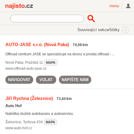
Najisto.cz
menu
SEKCE
ŠTÍTKY
Související sekce/štítky
Najisto.cz
prodej pneumatik
AUTO-JASE s.r.o.
(Nová Paka)
74,56 km
prodej pneumatik
(437)
Offroad centrum JASE se specializuje na dovoz a prodej offroad - ...
výfukové systémy
(588)
výměna pneumatik
(2761)
Nová Paka
,
Pražská 11
MAPA
www.offroad-auto-jase.cz
Všechny související štítky
NAVIGOVAT
VOLAT
NAPIŠTE NÁM
Jiří Rychna
(Železnice)
73,44 km
Auto Hof
Nabídka služeb autobazaru a autoservisu.
Železnice
,
Tyršova 434
MAPA
www.auto-hof.cz