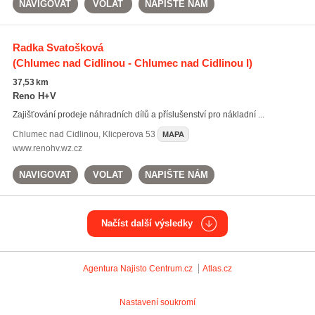
NAVIGOVAT
VOLAT
NAPIŠTE NÁM
Radka Svatošková
(Chlumec nad Cidlinou - Chlumec nad Cidlinou I)
37,53 km
Reno H+V
Zajišťování prodeje náhradních dílů a příslušenství pro nákladní ...
Chlumec nad Cidlinou
,
Klicperova 53
MAPA
www.renohv.wz.cz
NAVIGOVAT
VOLAT
NAPIŠTE NÁM
Načíst další výsledky
Agentura Najisto
Centrum.cz
Atlas.cz
Nastavení soukromí