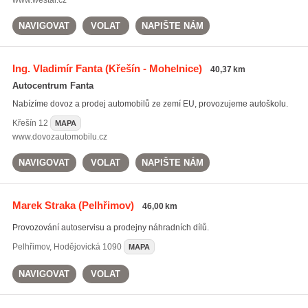
www.westar.cz
NAVIGOVAT
VOLAT
NAPIŠTE NÁM
Ing. Vladimír Fanta
(Křešín - Mohelnice)
40,37 km
Autocentrum Fanta
Nabízíme dovoz a prodej automobilů ze zemí EU, provozujeme autoškolu.
Křešín
12
MAPA
www.dovozautomobilu.cz
NAVIGOVAT
VOLAT
NAPIŠTE NÁM
Marek Straka
(Pelhřimov)
46,00 km
Provozování autoservisu a prodejny náhradních dílů.
Pelhřimov
,
Hodějovická 1090
MAPA
NAVIGOVAT
VOLAT