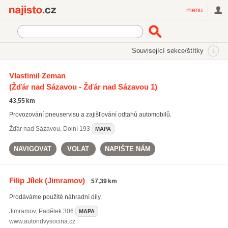
Najisto.cz
menu
SEKCE
ŠTÍTKY
Související sekce/štítky
Najisto.cz
prodej pneumatik
Vlastimil Zeman
(Žďár nad Sázavou - Žďár nad Sázavou 1)
prodej pneumatik
(437)
letní pneumatiky
(648)
43,55 km
zimní pneumatiky
(624)
Provozování pneuservisu a zajišťování odtahů automobilů.
Všechny související štítky
Žďár nad Sázavou
,
Dolní 193
MAPA
NAVIGOVAT
VOLAT
NAPIŠTE NÁM
Filip Jílek
(Jimramov)
57,39 km
Prodáváme použité náhradní díly.
Jimramov
,
Padělek 306
MAPA
www.autondvysocina.cz