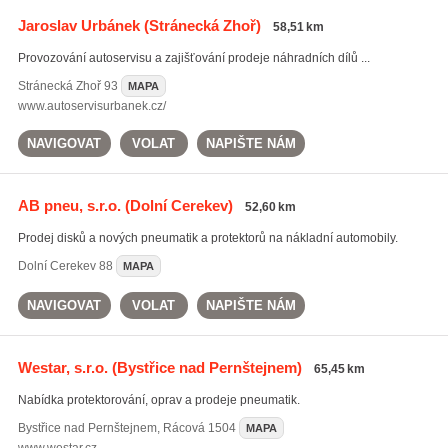
Jaroslav Urbánek
(Stránecká Zhoř)
58,51 km
Provozování autoservisu a zajišťování prodeje náhradních dílů ...
Stránecká Zhoř
93
MAPA
www.autoservisurbanek.cz/
NAVIGOVAT
VOLAT
NAPIŠTE NÁM
AB pneu, s.r.o.
(Dolní Cerekev)
52,60 km
Prodej disků a nových pneumatik a protektorů na nákladní automobily.
Dolní Cerekev
88
MAPA
NAVIGOVAT
VOLAT
NAPIŠTE NÁM
Westar, s.r.o.
(Bystřice nad Pernštejnem)
65,45 km
Nabídka protektorování, oprav a prodeje pneumatik.
Bystřice nad Pernštejnem
,
Rácová 1504
MAPA