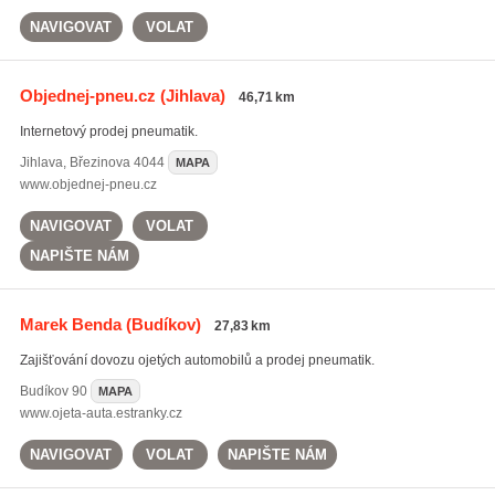
NAVIGOVAT
VOLAT
Objednej-pneu.cz
(Jihlava)
46,71 km
Internetový prodej pneumatik.
Jihlava
,
Březinova 4044
MAPA
www.objednej-pneu.cz
NAVIGOVAT
VOLAT
NAPIŠTE NÁM
Marek Benda
(Budíkov)
27,83 km
Zajišťování dovozu ojetých automobilů a prodej pneumatik.
Budíkov
90
MAPA
www.ojeta-auta.estranky.cz
NAVIGOVAT
VOLAT
NAPIŠTE NÁM