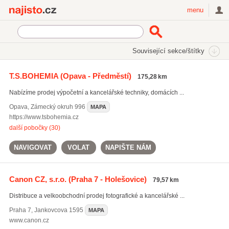
Najisto.cz
menu
SEKCE
ŠTÍTKY
Související sekce/štítky
Najisto.cz
projektory
T.S.BOHEMIA
(Opava - Předměstí)
175,28 km
projektory
(251)
Nabízíme prodej výpočetní a kancelářské techniky, domácích ...
tiskárny
(1232)
notebooky
(1133)
Opava
,
Zámecký okruh 996
MAPA
https://www.tsbohemia.cz
Všechny související štítky
další pobočky (30)
NAVIGOVAT
VOLAT
NAPIŠTE NÁM
Canon CZ, s.r.o.
(Praha 7 - Holešovice)
79,57 km
Distribuce a velkoobchodní prodej fotografické a kancelářské ...
Praha 7
,
Jankovcova 1595
MAPA
www.canon.cz