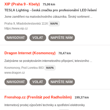
XIP
(Praha 9 - Kbely)
75,06 km
TESLA Lighting - česká značka pro profesionální LED řešení
Jsme zaměřeni na maloobchodního zákazníka. Široký sortiment ...
Praha 9
,
Mladoboleslavská 1116
MAPA
https://www.xip.cz
NAVIGOVAT
VOLAT
NAPIŠTE NÁM
Dragon Internet
(Kosmonosy)
78,47 km
Zabýváme se poskytováním internetového připojení, televizního ...
Kosmonosy
,
Pod Loretou 883
MAPA
www.dragon.cz
NAVIGOVAT
VOLAT
NAPIŠTE NÁM
Frenshop.cz
(Frenštát pod Radhoštěm)
199,37 km
Internetový prodej výpočetní techniky a spotřební elektroniky.