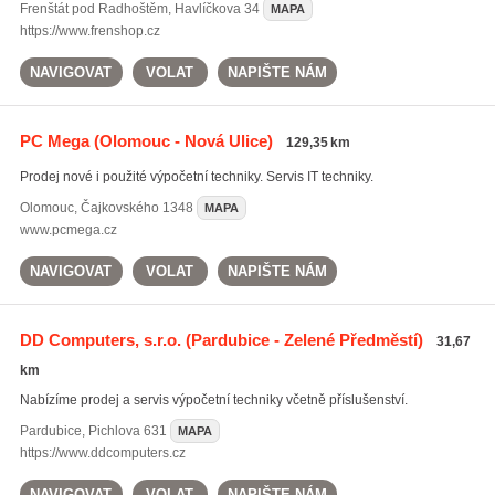
Frenštát pod Radhoštěm
,
Havlíčkova 34
MAPA
https://www.frenshop.cz
NAVIGOVAT
VOLAT
NAPIŠTE NÁM
PC Mega
(Olomouc - Nová Ulice)
129,35 km
Prodej nové i použité výpočetní techniky. Servis IT techniky.
Olomouc
,
Čajkovského 1348
MAPA
www.pcmega.cz
NAVIGOVAT
VOLAT
NAPIŠTE NÁM
DD Computers, s.r.o.
(Pardubice - Zelené Předměstí)
31,67
km
Nabízíme prodej a servis výpočetní techniky včetně příslušenství.
Pardubice
,
Pichlova 631
MAPA
https://www.ddcomputers.cz
NAVIGOVAT
VOLAT
NAPIŠTE NÁM