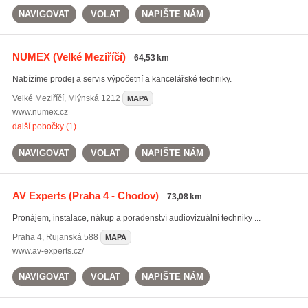
NAVIGOVAT
VOLAT
NAPIŠTE NÁM
NUMEX
(Velké Meziříčí)
64,53 km
Nabízíme prodej a servis výpočetní a kancelářské techniky.
Velké Meziříčí
,
Mlýnská 1212
MAPA
www.numex.cz
další pobočky (1)
NAVIGOVAT
VOLAT
NAPIŠTE NÁM
AV Experts
(Praha 4 - Chodov)
73,08 km
Pronájem, instalace, nákup a poradenství audiovizuální techniky ...
Praha 4
,
Rujanská 588
MAPA
www.av-experts.cz/
NAVIGOVAT
VOLAT
NAPIŠTE NÁM