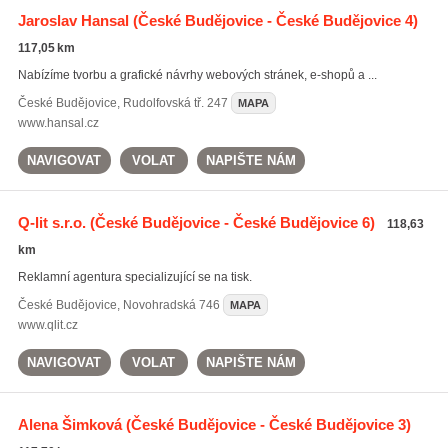
Jaroslav Hansal
(České Budějovice - České Budějovice 4)
117,05 km
Nabízíme tvorbu a grafické návrhy webových stránek, e-shopů a ...
České Budějovice
,
Rudolfovská tř. 247
MAPA
www.hansal.cz
NAVIGOVAT
VOLAT
NAPIŠTE NÁM
Q-lit s.r.o.
(České Budějovice - České Budějovice 6)
118,63
km
Reklamní agentura specializující se na tisk.
České Budějovice
,
Novohradská 746
MAPA
www.qlit.cz
NAVIGOVAT
VOLAT
NAPIŠTE NÁM
Alena Šimková
(České Budějovice - České Budějovice 3)