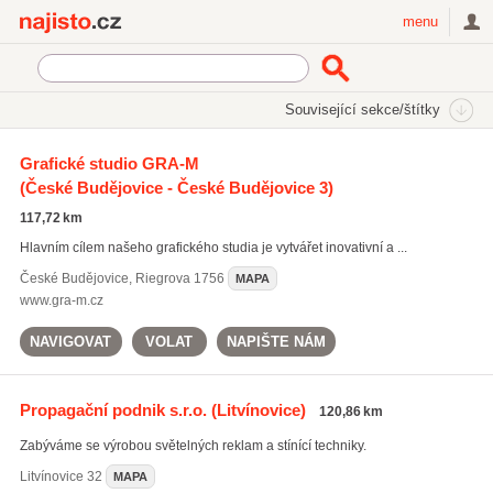
Najisto.cz
menu
SEKCE
ŠTÍTKY
Související sekce/štítky
Najisto.cz
propagační materiály
Grafické studio GRA-M
(České Budějovice - České Budějovice 3)
propagační materiály
(235)
firemní tiskoviny
(358)
117,72 km
reklamní materiály
(427)
Hlavním cílem našeho grafického studia je vytvářet inovativní a ...
Všechny související štítky
České Budějovice
,
Riegrova 1756
MAPA
www.gra-m.cz
NAVIGOVAT
VOLAT
NAPIŠTE NÁM
Propagační podnik s.r.o.
(Litvínovice)
120,86 km
Zabýváme se výrobou světelných reklam a stínící techniky.
Litvínovice
32
MAPA