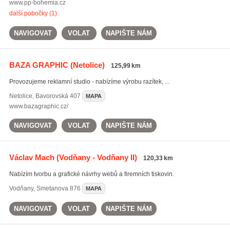
www.pp-bohemia.cz
další pobočky (1)
NAVIGOVAT
VOLAT
NAPIŠTE NÁM
BAZA GRAPHIC
(Netolice)
125,99 km
Provozujeme reklamní studio - nabízíme výrobu razítek, ...
Netolice
,
Bavorovská 407
MAPA
www.bazagraphic.cz/
NAVIGOVAT
VOLAT
NAPIŠTE NÁM
Václav Mach
(Vodňany - Vodňany II)
120,33 km
Nabízím tvorbu a grafické návrhy webů a firemních tiskovin.
Vodňany
,
Smetanova 876
MAPA
NAVIGOVAT
VOLAT
NAPIŠTE NÁM