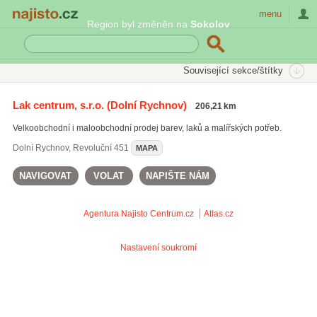
Najisto.cz
menu
Region byl změněn na
Sokolov
SEKCE
ŠTÍTKY
Související sekce/štítky
Najisto.cz
průmyslové barvy
Lak centrum, s.r.o.
(Dolní Rychnov)
206,21 km
malířské potřeby
(219)
Velkoobchodní i maloobchodní prodej barev, laků a malířských potřeb.
malířské barvy
(204)
univerzální barvy
(110)
Dolní Rychnov
,
Revoluční 451
MAPA
průmyslové barvy
(77)
NAVIGOVAT
VOLAT
NAPIŠTE NÁM
Všechny související štítky
Agentura Najisto
Centrum.cz
Atlas.cz
Nastavení soukromí