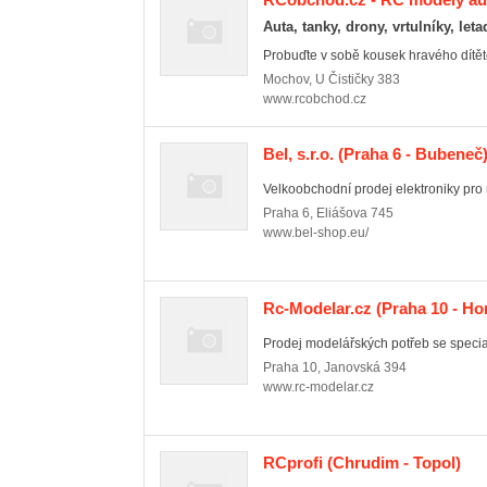
Auta, tanky, drony, vrtulníky, leta
Probuďte v sobě kousek hravého dítěte
Mochov
,
U Čističky 383
www.rcobchod.cz
Bel, s.r.o.
(Praha 6 - Bubeneč
Velkoobchodní prodej elektroniky pro m
Praha 6
,
Eliášova 745
www.bel-shop.eu/
Rc-Modelar.cz
(Praha 10 - Ho
Prodej modelářských potřeb se special
Praha 10
,
Janovská 394
www.rc-modelar.cz
RCprofi
(Chrudim - Topol)