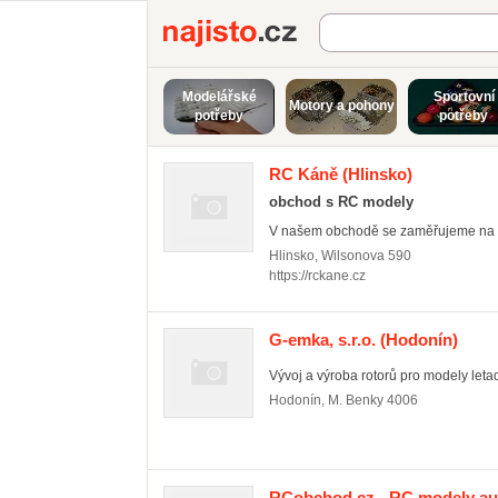
Najisto.cz
Modelářské
Sportovní
Motory a pohony
potřeby
potřeby
RC Káně
(Hlinsko)
obchod s RC modely
V našem obchodě se zaměřujeme na RC
Hlinsko
,
Wilsonova 590
https://rckane.cz
G-emka, s.r.o.
(Hodonín)
Vývoj a výroba rotorů pro modely letade
Hodonín
,
M. Benky 4006
RCobchod.cz - RC modely aut