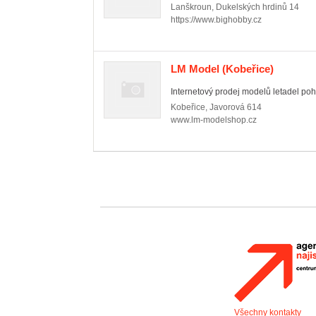
Lanškroun
,
Dukelských hrdinů 14
https://www.bighobby.cz
LM Model
(Kobeřice)
Internetový prodej modelů letadel po
Kobeřice
,
Javorová 614
www.lm-modelshop.cz
Všechny kontakty