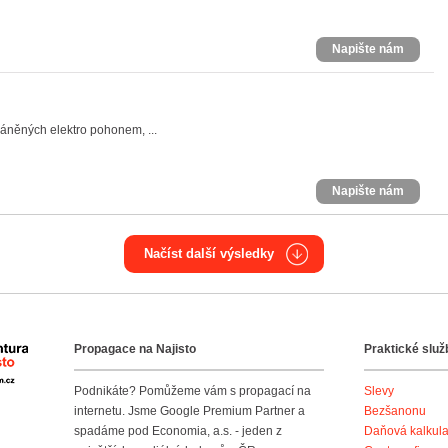
Napište nám
háněných elektro pohonem, ...
Napište nám
Načíst další výsledky
Propagace na Najisto
Praktické služ
Agentura Najisto
Podnikáte? Pomůžeme vám s propagací na
Slevy
internetu. Jsme Google Premium Partner a
Bezšanonu
spadáme pod Economia, a.s. - jeden z
Daňová kalkul