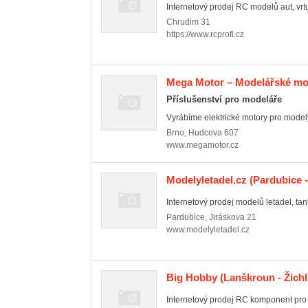
Internetový prodej RC modelů aut, vrtuln
Chrudim
31
https://www.rcprofi.cz
Mega Motor – Modelářské mo
Příslušenství pro modeláře
Vyrábíme elektrické motory pro modely l
Brno
,
Hudcova 607
www.megamotor.cz
Modelyletadel.cz
(Pardubice -
Internetový prodej modelů letadel, tan
Pardubice
,
Jiráskova 21
www.modelyletadel.cz
Big Hobby
(Lanškroun - Žichl
Internetový prodej RC komponent pro