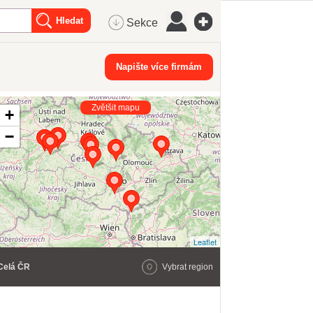
Sekce
Napište více firmám
Zvětšit mapu
+
−
Leaflet
Celá ČR
Vybrat region