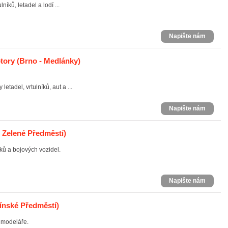
íků, letadel a lodí ...
Napište nám
tory
(Brno - Medlánky)
etadel, vrtulníků, aut a ...
Napište nám
 Zelené Předměstí)
ků a bojových vozidel.
Napište nám
ínské Předměstí)
 modeláře.