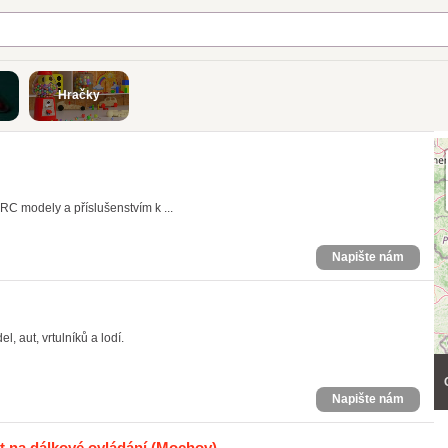
Hračky
 modely a příslušenstvím k ...
Napište nám
l, aut, vrtulníků a lodí.
Napište nám
 na dálkové ovládání
(Mochov)