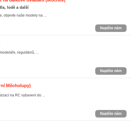
dla, lodě a další
, objevte naše modely na ...
Napište nám
)
odeláře, regulátorů, ...
Napište nám
rní Měcholupy)
izací na RC vybavení do ...
Napište nám