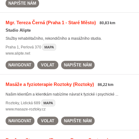
NAPIŠTE NÁM
Mgr. Tereza Černá
(Praha 1 - Staré Město)
80,83 km
Studio Alipte
Služby rehabilitačního, rekondičního a masážního studia.
Praha 1
,
Perlová 370
MAPA
www.alipte.net
NAVIGOVAT
VOLAT
NAPIŠTE NÁM
Masáže a fyzioterapie Roztoky
(Roztoky)
86,22 km
Našim klientům a klientkám nabízíme návrat k fyzické i psychické ...
Roztoky
,
Lidická 689
MAPA
www.masaze-roztoky.cz
NAVIGOVAT
VOLAT
NAPIŠTE NÁM