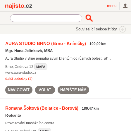
Najisto.cz
menu
SEKCE
ŠTÍTKY
Související sekce/štítky
Najisto.cz
reflexní terapie
AURA STUDIO BRNO
(Brno - Kníničky)
100,00 km
reflexní terapie
(174)
Mgr. Hana Jelínková, MBA
masáže lávovými kameny
(642)
Aura Studio v Brně pomáhá svým klientům od různých bolestí, ať ...
sportovní masáže
(517)
Brno
,
Ondrova 12
MAPA
Všechny související štítky
www.aura-studio.cz
další pobočky (1)
NAVIGOVAT
VOLAT
NAPIŠTE NÁM
Romana Šoltová
(Bolatice - Borová)
189,47 km
R-akanto
Provozování masážního centra.