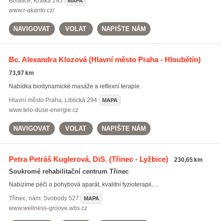
Bolatice
,
Krátká 195
MAPA
www.r-akanto.cz/
NAVIGOVAT
VOLAT
NAPIŠTE NÁM
Bc. Alexandra Klozová
(Hlavní město Praha - Hloubětín)
73,97 km
Nabídka biodynamické masáže a reflexní terapie.
Hlavní město Praha
,
Liblická 294
MAPA
www.telo-duse-energie.cz
NAVIGOVAT
VOLAT
NAPIŠTE NÁM
Petra Petráš Kuglerová, DiS.
(Třinec - Lyžbice)
230,65 km
Soukromé rehabilitační centrum Třinec
Nabízíme péči o pohybová aparát, kvalitní fyzioterapii, ...
Třinec
,
nám. Svobody 527
MAPA
www.wellness-groove.wbs.cz