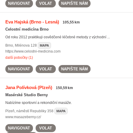
NAVIGOVAT
VOLAT
NAPIŠTE NÁM
Eva Hajská
(Brno - Lesná)
105,55 km
Celostní medicína Brno
Od roku 2012 praktikuji osvědčené léčebné metody z východní ...
Brno
,
Milénova 128
MAPA
https://www.celostni-medicina.com
další pobočky (1)
NAVIGOVAT
VOLAT
NAPIŠTE NÁM
Jana Polívková
(Plzeň)
150,59 km
Masérské Studio Berny
Nabízíme sportovní a rekondiční masáže.
Plzeň
,
náměstí Republiky 358
MAPA
www.masazeberny.cz/
NAVIGOVAT
VOLAT