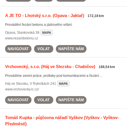
A JE TO - Lhotský s.r.o.
(Opava - Jaktař)
172,18 km
Provádění řezání betonu a jádrového vrtání.
Opava
,
Slavkovská 38
MAPA
www.rezanibetonu.cz
NAVIGOVAT
VOLAT
NAPIŠTE NÁM
Vrchovecký, s.r.o.
(Háj ve Slezsku - Chabičov)
188,54 km
Provádíme zemní práce, protlaky pod komunikacemi a řezání ...
Háj ve Slezsku
,
V Rybníkách 241
MAPA
www.vrchovecky.ic.cz/
NAVIGOVAT
VOLAT
NAPIŠTE NÁM
Tomáš Kupka - půjčovna nářadí Vyškov
(Vyškov - Vyškov-
Předměstí)