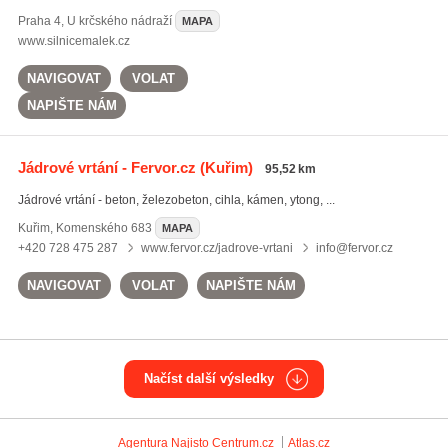
Praha 4
,
U krčského nádraží
MAPA
www.silnicemalek.cz
NAVIGOVAT
VOLAT
NAPIŠTE NÁM
Jádrové vrtání - Fervor.cz
(Kuřim)
95,52 km
Jádrové vrtání - beton, železobeton, cihla, kámen, ytong, ...
Kuřim
,
Komenského 683
MAPA
+420 728 475 287
www.fervor.cz/jadrove-vrtani
info@fervor.cz
NAVIGOVAT
VOLAT
NAPIŠTE NÁM
Načíst další výsledky
Agentura Najisto
Centrum.cz
Atlas.cz