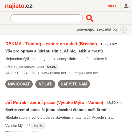
Najisto.cz
menu
SEKCE
ŠTÍTKY
Související sekce/štítky
Najisto.cz
řezání asfaltu
REKMA - Trading – expert na asfalt
(Břeclav)
155,61 km
řezání asfaltu
(27)
Vše pro opravy a údržbu silnic, dálnic, letišť a mostů
řezání betonu
(91)
Nejmodernější technologie pro opravy silnic, odolné asfaltové či ...
výkopy
(1245)
Břeclav
,
Mendlova 3298
MAPA
Všechny související štítky
+420 519 324 085
www.rekma.net
info@rekma.net
NAVIGOVAT
VOLAT
NAPIŠTE NÁM
Jiří Petřek - Zemní práce
(Vysoké Mýto - Vanice)
48,62 km
Svěřte zemní práce či jinou stavební činnost naší firmě
Hledáte spolehlivého prodejce stavebních materiálů? Vyberte si z ...
Vysoké Mýto
48
MAPA
www.vanicepetrek.cz