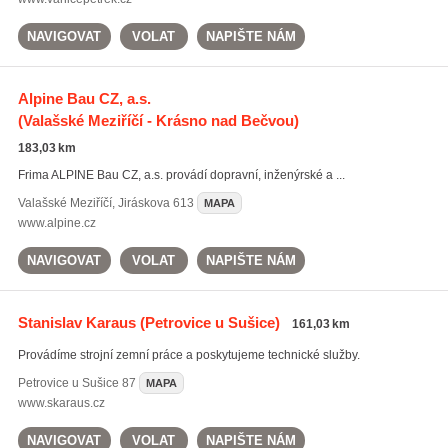
NAVIGOVAT
VOLAT
NAPIŠTE NÁM
Alpine Bau CZ, a.s.
(Valašské Meziříčí - Krásno nad Bečvou)
183,03 km
Frima ALPINE Bau CZ, a.s. provádí dopravní, inženýrské a ...
Valašské Meziříčí
,
Jiráskova 613
MAPA
www.alpine.cz
NAVIGOVAT
VOLAT
NAPIŠTE NÁM
Stanislav Karaus
(Petrovice u Sušice)
161,03 km
Provádíme strojní zemní práce a poskytujeme technické služby.
Petrovice u Sušice
87
MAPA
www.skaraus.cz
NAVIGOVAT
VOLAT
NAPIŠTE NÁM