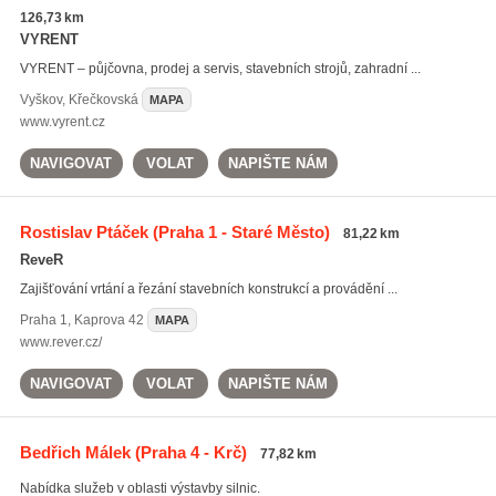
126,73 km
VYRENT
VYRENT – půjčovna, prodej a servis, stavebních strojů, zahradní ...
Vyškov
,
Křečkovská
MAPA
www.vyrent.cz
NAVIGOVAT
VOLAT
NAPIŠTE NÁM
Rostislav Ptáček
(Praha 1 - Staré Město)
81,22 km
ReveR
Zajišťování vrtání a řezání stavebních konstrukcí a provádění ...
Praha 1
,
Kaprova 42
MAPA
www.rever.cz/
NAVIGOVAT
VOLAT
NAPIŠTE NÁM
Bedřich Málek
(Praha 4 - Krč)
77,82 km
Nabídka služeb v oblasti výstavby silnic.