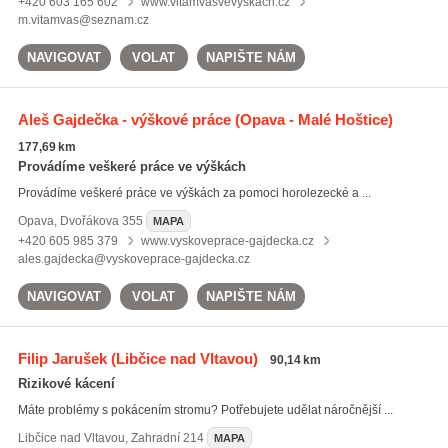
+420 603 165 602
www.vitamvasvevyskach.cz
m.vitamvas@seznam.cz
NAVIGOVAT
VOLAT
NAPIŠTE NÁM
Aleš Gajdečka - výškové práce
(Opava - Malé Hoštice)
177,69 km
Provádíme veškeré práce ve výškách
Provádíme veškeré práce ve výškách za pomoci horolezecké a ...
Opava
,
Dvořákova 355
MAPA
+420 605 985 379
www.vyskoveprace-gajdecka.cz
ales.gajdecka@vyskoveprace-gajdecka.cz
NAVIGOVAT
VOLAT
NAPIŠTE NÁM
Filip Jarušek
(Libčice nad Vltavou)
90,14 km
Rizikové kácení
Máte problémy s pokácením stromu? Potřebujete udělat náročnější ...
Libčice nad Vltavou
,
Zahradní 214
MAPA