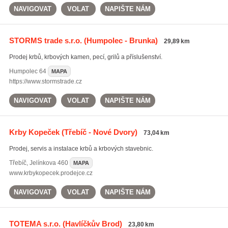
NAVIGOVAT
VOLAT
NAPIŠTE NÁM
STORMS trade s.r.o.
(Humpolec - Brunka)
29,89 km
Prodej krbů, krbových kamen, pecí, grilů a příslušenství.
Humpolec
64
MAPA
https://www.stormstrade.cz
NAVIGOVAT
VOLAT
NAPIŠTE NÁM
Krby Kopeček
(Třebíč - Nové Dvory)
73,04 km
Prodej, servis a instalace krbů a krbových stavebnic.
Třebíč
,
Jelínkova 460
MAPA
www.krbykopecek.prodejce.cz
NAVIGOVAT
VOLAT
NAPIŠTE NÁM
TOTEMA s.r.o.
(Havlíčkův Brod)
23,80 km