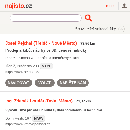
Najisto.cz
menu
SEKCE
ŠTÍTKY
Související sekce/štítky
Najisto.cz
rohové krby
Josef Pejchal
(Třebíč - Nové Město)
73,56 km
krby do bytu
(159)
Prodejna krbů, návrhy ve 3D, cenové nabídky
rohové krby
(43)
Prodej a stavba zahradních a interiérových krbů.
krbové vložky
(265)
Třebíč
,
Brněnská 203
MAPA
Všechny související štítky
https://www.pejchal.cz
NAVIGOVAT
VOLAT
NAPIŠTE NÁM
Ing. Zdeněk Loudát
(Dolní Město)
21,32 km
Vytvořili jsme pro vás unikátní systém poradenství a technické ...
Dolní Město
167
MAPA
https://www.krbsvepomoci.cz