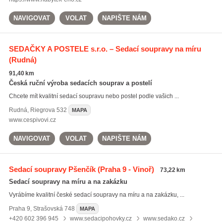
NAVIGOVAT
VOLAT
NAPIŠTE NÁM
SEDAČKY A POSTELE s.r.o. – Sedací soupravy na míru
(Rudná)
91,40 km
Česká ruční výroba sedacích souprav a postelí
Chcete mít kvalitní sedací soupravu nebo postel podle vašich ...
Rudná
,
Riegrova 532
MAPA
www.cespivovi.cz
NAVIGOVAT
VOLAT
NAPIŠTE NÁM
Sedací soupravy Pšenčík
(Praha 9 - Vinoř)
73,22 km
Sedací soupravy na míru a na zakázku
Vyrábíme kvalitní české sedací soupravy na míru a na zakázku, ...
Praha 9
,
Strašovská 748
MAPA
+420 602 396 945
www.sedacipohovky.cz
www.sedako.cz