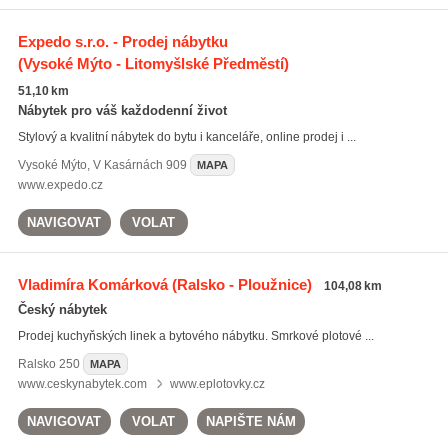
Expedo s.r.o. - Prodej nábytku
(Vysoké Mýto - Litomyšlské Předměstí)
51,10 km
Nábytek pro váš každodenní život
Stylový a kvalitní nábytek do bytu i kanceláře, online prodej i ...
Vysoké Mýto
,
V Kasárnách 909
MAPA
www.expedo.cz
NAVIGOVAT
VOLAT
Vladimíra Komárková
(Ralsko - Ploužnice)
104,08 km
Český nábytek
Prodej kuchyňských linek a bytového nábytku. Smrkové plotové ...
Ralsko
250
MAPA
www.ceskynabytek.com
www.eplotovky.cz
NAVIGOVAT
VOLAT
NAPIŠTE NÁM