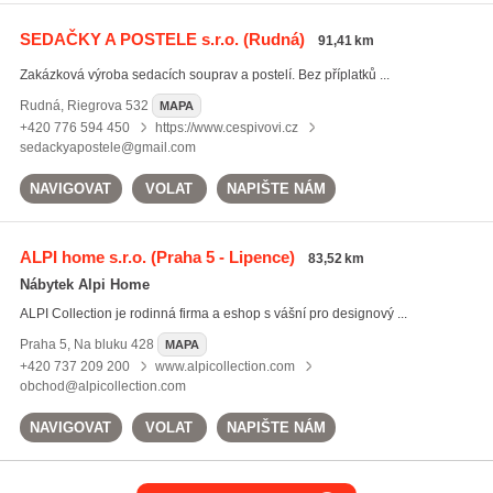
SEDAČKY A POSTELE s.r.o.
(Rudná)
91,41 km
Zakázková výroba sedacích souprav a postelí. Bez příplatků ...
Rudná
,
Riegrova 532
MAPA
+420 776 594 450
https://www.cespivovi.cz
sedackyapostele@gmail.com
NAVIGOVAT
VOLAT
NAPIŠTE NÁM
ALPI home s.r.o.
(Praha 5 - Lipence)
83,52 km
Nábytek Alpi Home
ALPI Collection je rodinná firma a eshop s vášní pro designový ...
Praha 5
,
Na bluku 428
MAPA
+420 737 209 200
www.alpicollection.com
obchod@alpicollection.com
NAVIGOVAT
VOLAT
NAPIŠTE NÁM