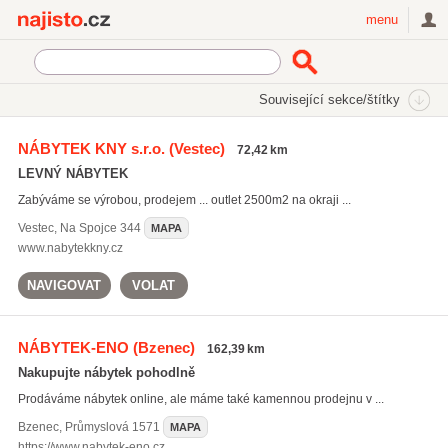
Najisto.cz
menu
SEKCE
ŠTÍTKY
Související sekce/štítky
Najisto.cz
rozkládací sedačky
NÁBYTEK KNY s.r.o.
(Vestec)
72,42 km
rozkládací sedačky
(39)
LEVNÝ NÁBYTEK
rohové sedací soupravy
(202)
Zabýváme se výrobou, prodejem ... outlet 2500m2 na okraji ...
jídelní stoly
(438)
Vestec
,
Na Spojce 344
MAPA
Všechny související štítky
www.nabytekkny.cz
NAVIGOVAT
VOLAT
NÁBYTEK-ENO
(Bzenec)
162,39 km
Nakupujte nábytek pohodlně
Prodáváme nábytek online, ale máme také kamennou prodejnu v ...
Bzenec
,
Průmyslová 1571
MAPA
https://www.nabytek-eno.cz