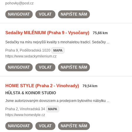
pohovky@post.cz
NAVIGOVAT
VOLAT
NAPIŠTE NÁM
Sedačky MILÉNIUM
(Praha 9 - Vysočany)
75,66 km
Sedačky na míru nejvyšší kvality s mnohaletou tradicí. Sedačky ...
Praha 9
,
Poděbradská 1020
MAPA
https://www.sedackymilenium.cz
NAVIGOVAT
VOLAT
NAPIŠTE NÁM
HOME STYLE
(Praha 2 - Vinohrady)
79,54 km
HÜLSTA & KOINOR STUDIO
Jsme autorizovaným dovozcem a prodejcem bytového nábytku ...
Praha 2
,
Vinohradská 34
MAPA
https://www.homestyle.cz
NAVIGOVAT
VOLAT
NAPIŠTE NÁM