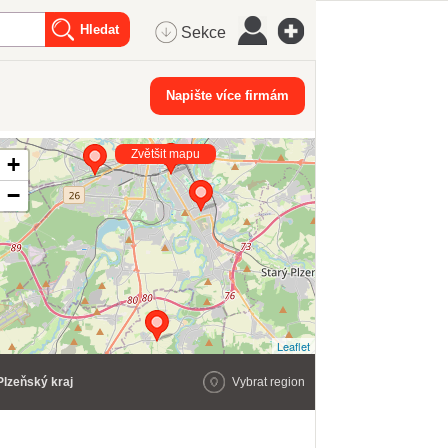
Sekce
Napište více firmám
Zvětšit mapu
+
−
Leaflet
Plzeňský kraj
Vybrat region