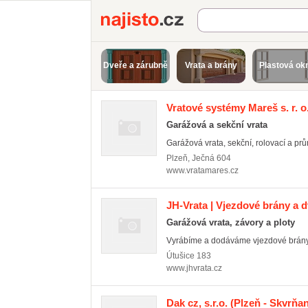
Najisto.cz
Dveře a zárubně
Vrata a brány
Plastová ok
Vratové systémy Mareš s. r. o
Garážová a sekční vrata
Garážová vrata, sekční, rolovací a prům
Plzeň
,
Ječná 604
www.vratamares.cz
JH-Vrata | Vjezdové brány a 
Garážová vrata, závory a ploty
Vyrábíme a dodáváme vjezdové brány, 
Útušice
183
www.jhvrata.cz
Dak cz, s.r.o.
(Plzeň - Skvrňa