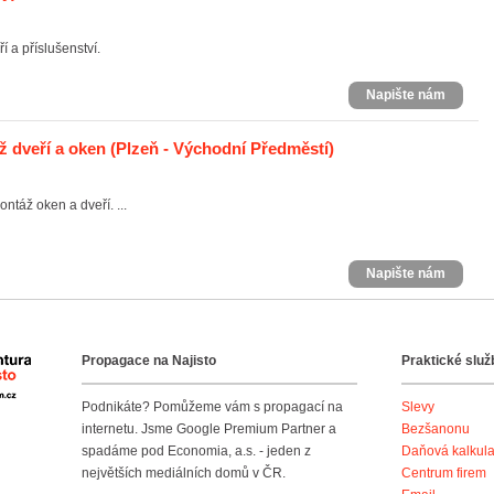
 a příslušenství.
Napište nám
ž dveří a oken
(Plzeň - Východní Předměstí)
ntáž oken a dveří. ...
Napište nám
Propagace na Najisto
Praktické služ
Agentura Najisto
Podnikáte? Pomůžeme vám s propagací na
Slevy
internetu. Jsme Google Premium Partner a
Bezšanonu
spadáme pod Economia, a.s. - jeden z
Daňová kalkul
největších mediálních domů v ČR.
Centrum firem