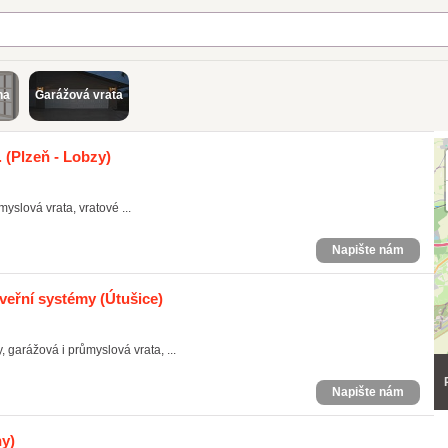
na
Garážová vrata
.
(Plzeň - Lobzy)
yslová vrata, vratové ...
Napište nám
dveřní systémy
(Útušice)
garážová i průmyslová vrata, ...
Napište nám
ny)