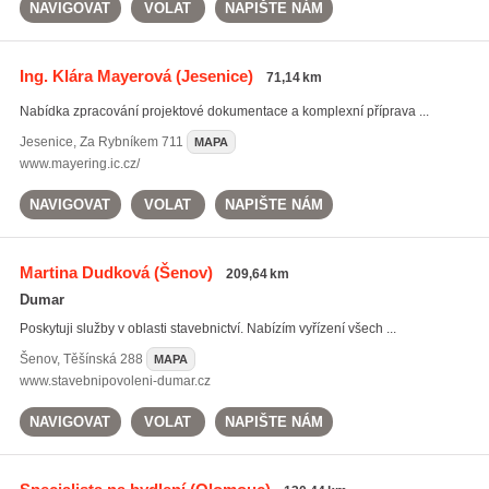
NAVIGOVAT
VOLAT
NAPIŠTE NÁM
Ing. Klára Mayerová
(Jesenice)
71,14 km
Nabídka zpracování projektové dokumentace a komplexní příprava ...
Jesenice
,
Za Rybníkem 711
MAPA
www.mayering.ic.cz/
NAVIGOVAT
VOLAT
NAPIŠTE NÁM
Martina Dudková
(Šenov)
209,64 km
Dumar
Poskytuji služby v oblasti stavebnictví. Nabízím vyřízení všech ...
Šenov
,
Těšínská 288
MAPA
www.stavebnipovoleni-dumar.cz
NAVIGOVAT
VOLAT
NAPIŠTE NÁM