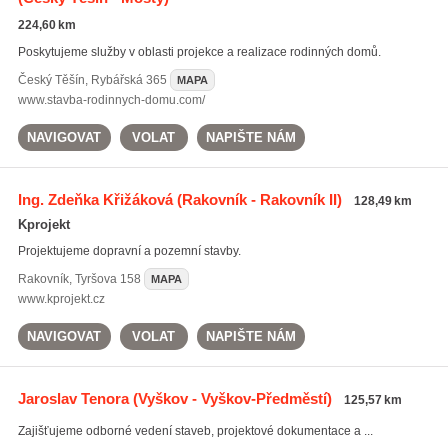
224,60 km
Poskytujeme služby v oblasti projekce a realizace rodinných domů.
Český Těšín
,
Rybářská 365
MAPA
www.stavba-rodinnych-domu.com/
NAVIGOVAT
VOLAT
NAPIŠTE NÁM
Ing. Zdeňka Křižáková
(Rakovník - Rakovník II)
128,49 km
Kprojekt
Projektujeme dopravní a pozemní stavby.
Rakovník
,
Tyršova 158
MAPA
www.kprojekt.cz
NAVIGOVAT
VOLAT
NAPIŠTE NÁM
Jaroslav Tenora
(Vyškov - Vyškov-Předměstí)
125,57 km
Zajišťujeme odborné vedení staveb, projektové dokumentace a ...