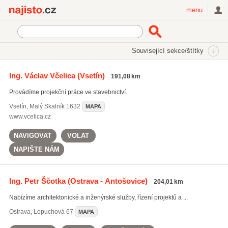
Najisto.cz
menu
SEKCE
ŠTÍTKY
Související sekce/štítky
Najisto.cz
stavební poradci
Ing. Václav Včelica
(Vsetín)
191,08 km
stavební poradci
(605)
Provádíme projekční práce ve stavebnictví.
zpracování projektové dokumentace
(2418)
projekty rodinných domů
(2039)
Vsetín
,
Malý Skalník 1632
MAPA
www.vcelica.cz
Všechny související štítky
NAVIGOVAT
VOLAT
NAPIŠTE NÁM
Ing. Petr Ščotka
(Ostrava - Antošovice)
204,01 km
Nabízíme architektonické a inženýrské služby, řízení projektů a ...
Ostrava
,
Lopuchová 67
MAPA