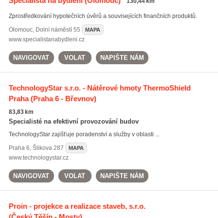
Specialista na bydlení
(Olomouc)
130,44 km
Zprostředkování hypotečních úvěrů a souvisejících finančních produktů.
Olomouc
,
Dolní náměstí 55
MAPA
www.specialistanabydleni.cz
NAVIGOVAT
VOLAT
NAPIŠTE NÁM
TechnologyStar s.r.o. - Nátěrové hmoty ThermoShield
Praha
(Praha 6 - Břevnov)
83,83 km
Specialisté na efektivní provozování budov
TechnologyStar zajišťuje poradenství a služby v oblasti ...
Praha 6
,
Šlikova 287
MAPA
www.technologystar.cz
NAVIGOVAT
VOLAT
NAPIŠTE NÁM
Proin - projekce a realizace staveb, s.r.o.
(Český Těšín - Mosty)