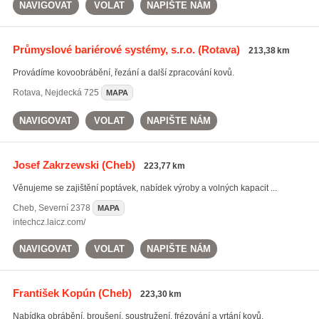
NAVIGOVAT
VOLAT
NAPIŠTE NÁM
Průmyslové bariérové systémy, s.r.o.
(Rotava)
213,38 km
Provádíme kovoobrábění, řezání a další zpracování kovů.
Rotava
,
Nejdecká 725
MAPA
NAVIGOVAT
VOLAT
NAPIŠTE NÁM
Josef Zakrzewski
(Cheb)
223,77 km
Věnujeme se zajištění poptávek, nabídek výroby a volných kapacit ...
Cheb
,
Severní 2378
MAPA
intechcz.laicz.com/
NAVIGOVAT
VOLAT
NAPIŠTE NÁM
František Kopún
(Cheb)
223,30 km
Nabídka obrábění, broušení, soustružení, frézování a vrtání kovů.