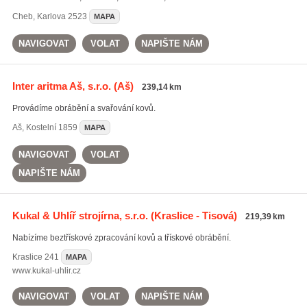
Cheb
,
Karlova 2523
MAPA
NAVIGOVAT
VOLAT
NAPIŠTE NÁM
Inter aritma Aš, s.r.o.
(Aš)
239,14 km
Provádíme obrábění a svařování kovů.
Aš
,
Kostelní 1859
MAPA
NAVIGOVAT
VOLAT
NAPIŠTE NÁM
Kukal & Uhlíř strojírna, s.r.o.
(Kraslice - Tisová)
219,39 km
Nabízíme beztřískové zpracování kovů a třískové obrábění.
Kraslice
241
MAPA
www.kukal-uhlir.cz
NAVIGOVAT
VOLAT
NAPIŠTE NÁM