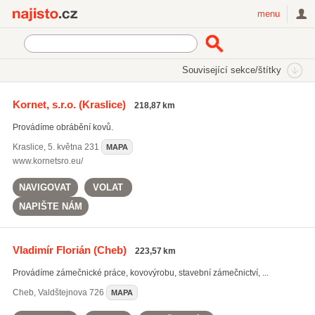
Najisto.cz
menu
SEKCE
ŠTÍTKY
Související sekce/štítky
Najisto.cz
strojní obrábění
Kornet, s.r.o.
(Kraslice)
218,87 km
strojní obrábění
(622)
Provádíme obrábění kovů.
jádrové vrtání
(596)
soustružení
(973)
Kraslice
,
5. května 231
MAPA
www.kornetsro.eu/
Všechny související štítky
NAVIGOVAT
VOLAT
NAPIŠTE NÁM
Vladimír Florián
(Cheb)
223,57 km
Provádíme zámečnické práce, kovovýrobu, stavební zámečnictví, ...
Cheb
,
Valdštejnova 726
MAPA