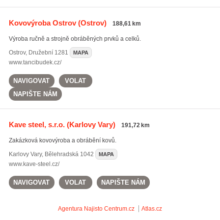
Kovovýroba Ostrov
(Ostrov)
188,61 km
Výroba ručně a strojně obráběných prvků a celků.
Ostrov
,
Družební 1281
MAPA
www.tancibudek.cz/
NAVIGOVAT
VOLAT
NAPIŠTE NÁM
Kave steel, s.r.o.
(Karlovy Vary)
191,72 km
Zakázková kovovýroba a obrábění kovů.
Karlovy Vary
,
Bělehradská 1042
MAPA
www.kave-steel.cz/
NAVIGOVAT
VOLAT
NAPIŠTE NÁM
Agentura Najisto
Centrum.cz
Atlas.cz