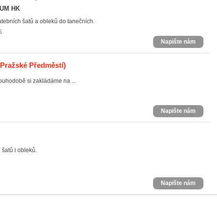
RUM HK
tebních šatů a obleků do tanečních.
5
Napište nám
 Pražské Předměstí)
ouhodobě si zakládáme na ...
Napište nám
šatů i obleků.
Napište nám