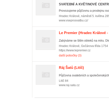
SVATEBNÍ A KVĚTINOVÉ CENT
Provozujeme půjčovnu a prodejnu sva
Hradec Králové
,
náměstí 5. května 28
www.vseprosvatbu.cz/
Le Premier
(Hradec Králové -
Zabýváme se šitím obleků na míru. Dl
Hradec Králové
,
Gočárova třída 1754
https://www.lepremier.cz
další pobočky (3)
Ráj Šatů
(Litíč)
Půjčovna svatebních a společenských 
Litíč
84
www.raj-satu.cz