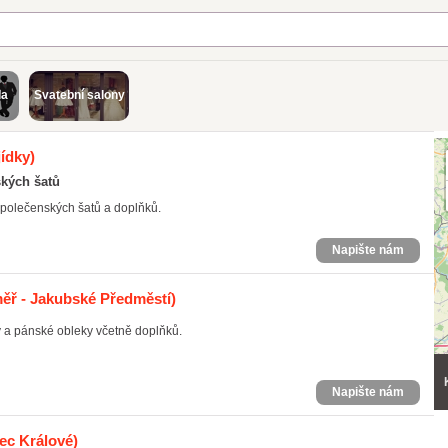
da
Svatební salony
ídky)
ských šatů
polečenských šatů a doplňků.
Napište nám
ěř - Jakubské Předměstí)
 a pánské obleky včetně doplňků.
Napište nám
ec Králové)