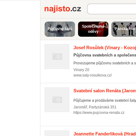
Najisto.cz
Společenské
Půjčovny šatů
Pánská mó
oděvy
Josef Rosůlek
(Vinary - Kozoj
Půjčovna svatebních a společen
Provozujeme půjčovnu svatebních a s
Vinary
20
www.saty-rosulkova.cz/
Svatební salon Renáta
(Jarom
Půjčujeme a prodáváme svatební šaty
Jaroměř
,
Partyzánská 351
https://www.pujcovna-renata.cz
Jeannette Fanderliková
(Hrad