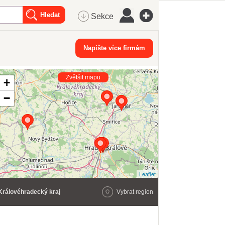
Sekce
Napište více firmám
Zvětšit mapu
+
−
Leaflet
Královéhradecký kraj
Vybrat region