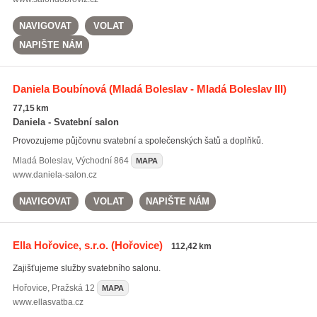
NAVIGOVAT
VOLAT
NAPIŠTE NÁM
Daniela Boubínová
(Mladá Boleslav - Mladá Boleslav III)
77,15 km
Daniela - Svatební salon
Provozujeme půjčovnu svatební a společenských šatů a doplňků.
Mladá Boleslav
,
Východní 864
MAPA
www.daniela-salon.cz
NAVIGOVAT
VOLAT
NAPIŠTE NÁM
Ella Hořovice, s.r.o.
(Hořovice)
112,42 km
Zajišťujeme služby svatebního salonu.
Hořovice
,
Pražská 12
MAPA
www.ellasvatba.cz