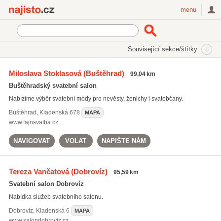
Najisto.cz
menu
SEKCE
ŠTÍTKY
Související sekce/štítky
Najisto.cz
svatební sítě
Miloslava Stoklasová
(Buštěhrad)
99,04 km
svatební květiny
(530)
Buštěhradský svatební salon
svatební sítě
(65)
Nabízíme výběr svatební módy pro nevěsty, ženichy i svatebčany.
svatební fotografie
(938)
Buštěhrad
,
Kladenská 678
MAPA
Všechny související štítky
www.fajnsvatba.cz
NAVIGOVAT
VOLAT
NAPIŠTE NÁM
Tereza Vančatová
(Dobrovíz)
95,59 km
Svatební salon Dobrovíz
Nabídka služeb svatebního salonu.
Dobrovíz
,
Kladenská 6
MAPA
www.salondobroviz.cz