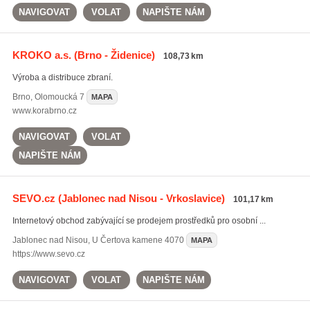
NAVIGOVAT
VOLAT
NAPIŠTE NÁM
KROKO a.s.
(Brno - Židenice)
108,73 km
Výroba a distribuce zbraní.
Brno
,
Olomoucká 7
MAPA
www.korabrno.cz
NAVIGOVAT
VOLAT
NAPIŠTE NÁM
SEVO.cz
(Jablonec nad Nisou - Vrkoslavice)
101,17 km
Internetový obchod zabývající se prodejem prostředků pro osobní ...
Jablonec nad Nisou
,
U Čertova kamene 4070
MAPA
https://www.sevo.cz
NAVIGOVAT
VOLAT
NAPIŠTE NÁM