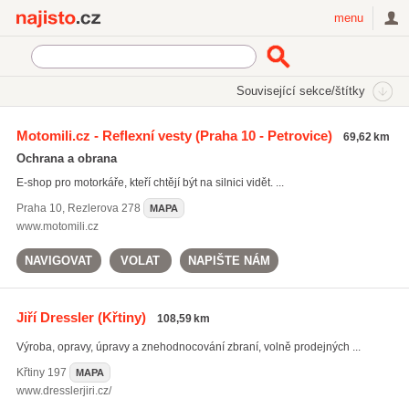
Najisto.cz
menu
SEKCE
ŠTÍTKY
Související sekce/štítky
Najisto.cz
teleskopické obušky
Motomili.cz - Reflexní vesty
(Praha 10 - Petrovice)
69,62 km
teleskopické obušky
(18)
Ochrana a obrana
paralyzéry
(30)
E-shop pro motorkáře, kteří chtějí být na silnici vidět. ...
pepřové spreje
(27)
Praha 10
,
Rezlerova 278
MAPA
Všechny související štítky
www.motomili.cz
NAVIGOVAT
VOLAT
NAPIŠTE NÁM
Jiří Dressler
(Křtiny)
108,59 km
Výroba, opravy, úpravy a znehodnocování zbraní, volně prodejných ...
Křtiny
197
MAPA
www.dresslerjiri.cz/