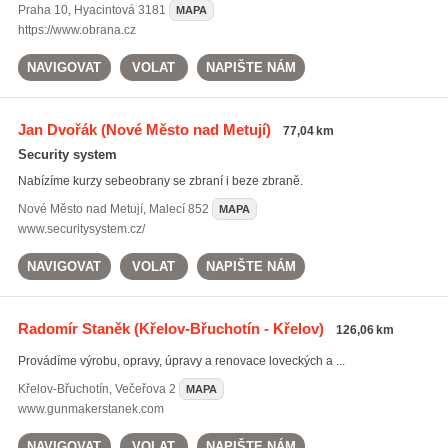
Praha 10
,
Hyacintová 3181
MAPA
https://www.obrana.cz
NAVIGOVAT
VOLAT
NAPIŠTE NÁM
Jan Dvořák
(Nové Město nad Metují)
77,04 km
Security system
Nabízíme kurzy sebeobrany se zbraní i beze zbraně.
Nové Město nad Metují
,
Malecí 852
MAPA
www.securitysystem.cz/
NAVIGOVAT
VOLAT
NAPIŠTE NÁM
Radomír Staněk
(Křelov-Břuchotín - Křelov)
126,06 km
Provádíme výrobu, opravy, úpravy a renovace loveckých a ...
Křelov-Břuchotín
,
Večeřova 2
MAPA
www.gunmakerstanek.com
NAVIGOVAT
VOLAT
NAPIŠTE NÁM