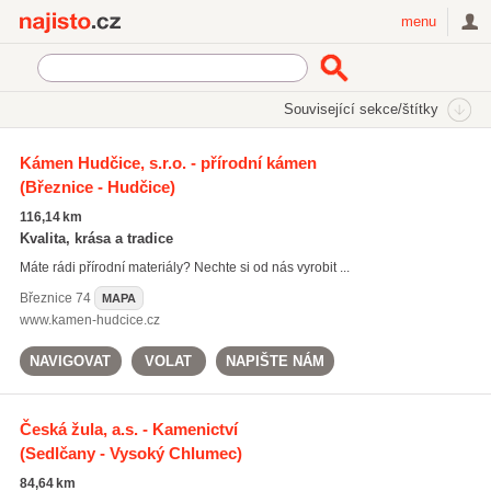
Najisto.cz
menu
SEKCE
ŠTÍTKY
Související sekce/štítky
Najisto.cz
těžba kamene
Kámen Hudčice, s.r.o. - přírodní kámen
(Březnice - Hudčice)
těžba kamene
(49)
obrubníky
(72)
116,14 km
kamenické práce
(670)
Kvalita, krása a tradice
Máte rádi přírodní materiály? Nechte si od nás vyrobit ...
Všechny související štítky
Březnice
74
MAPA
www.kamen-hudcice.cz
NAVIGOVAT
VOLAT
NAPIŠTE NÁM
Česká žula, a.s. - Kamenictví
(Sedlčany - Vysoký Chlumec)
84,64 km