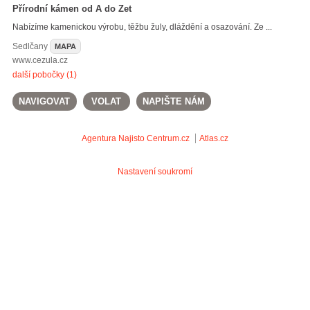
Přírodní kámen od A do Zet
Nabízíme kamenickou výrobu, těžbu žuly, dláždění a osazování. Ze ...
Sedlčany
MAPA
www.cezula.cz
další pobočky (1)
NAVIGOVAT
VOLAT
NAPIŠTE NÁM
Agentura Najisto
Centrum.cz
Atlas.cz
Nastavení soukromí