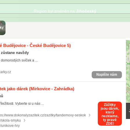
sky
 Budějovice - České Budějovice 5)
m zůstane navždy
 domorodých svíček a ...
arky.cz
Napište nám
tek jako dárek
(Mirkovice - Zahrádka)
ků
žitosti. Vyberte si u nás ...
Zážitky
jsou dárek,
který
tps://www.dokonalyzazitek.cz/zazitky/tandemovy-seskok
nezklame,
ty pravé
y/skola-smyku
ZDE!
y/unikove-hry