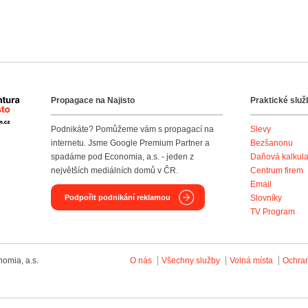
Propagace na Najisto
Praktické služ
Agentura Najisto
Podnikáte? Pomůžeme vám s propagací na
Slevy
internetu. Jsme Google Premium Partner a
Bezšanonu
spadáme pod Economia, a.s. - jeden z
Daňová kalkul
největších mediálních domů v ČR.
Centrum firem
Email
Podpořit podnikání reklamou
Slovníky
TV Program
omia, a.s.
O nás
Všechny služby
Volná místa
Ochra