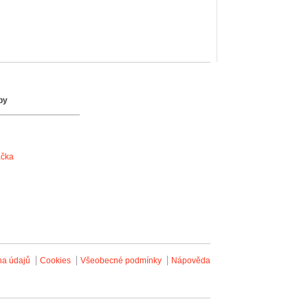
by
ačka
na údajů
Cookies
Všeobecné podmínky
Nápověda