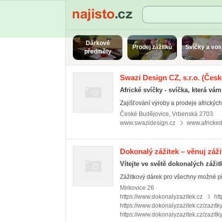
Najisto.cz
Dárkové
Prodej zážitků
Svíčky a vo
předměty
Swazi Design CZ, s.r.o.
(České
Africké svíčky - svíčka, která vá
Zajišťování výroby a prodeje afrických
České Budějovice
,
Vrbenská 2703
www.swazidesign.cz
www.africked
Dokonalý zážitek – věnuj záži
Vítejte ve světě dokonalých zážit
Zážitkový dárek pro všechny možné příle
Mirkovice
26
https://www.dokonalyzazitek.cz
ht
https://www.dokonalyzazitek.cz/zazitk
https://www.dokonalyzazitek.cz/zazitk