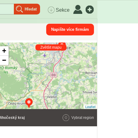
Sekce
Napište více firmám
Zvětšit mapu
+
−
Leaflet
Jihočeský kraj
Vybrat region