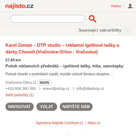
Najisto.cz
menu
SEKCE
ŠTÍTKY
Související sekce/štítky
Najisto.cz
tipy na dárky
Karel Zeman – DTP studio – reklamní igelitové tašky a
dárky Choceň
(Vračovice-Orlov - Vračovice)
grafické návrhy
(2572)
DTP služby
(312)
57,85 km
potisk reklamních předmětů
(832)
Potisk reklamních předmětů – igelitové tašky, trika, samolepky
Pokud chcete v podnikání uspět, musíte oslovit širokou skupinu ...
Všechny související štítky
Vračovice-Orlov
11
MAPA
+420 606 360 360
www.dtpshop.cz
info@dtpshop.cz
další pobočky (1)
NAVIGOVAT
VOLAT
NAPIŠTE NÁM
Agentura Najisto
Centrum.cz
Atlas.cz