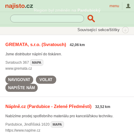
Najisto.cz
menu
Region byl změněn na
Pardubický
SEKCE
ŠTÍTKY
Související sekce/štítky
Najisto.cz
tonery do tiskáren Minolta
GREMATA, s.r.o.
(Svratouch)
42,06 km
tonery do tiskáren OKI
(36)
Jsme distributor náplní do tiskáren.
tonery do tiskáren HP
(41)
tonery do tiskáren Brother
(37)
Svratouch
367
MAPA
www.gremata.cz
Všechny související štítky
NAVIGOVAT
VOLAT
NAPIŠTE NÁM
Náplně.cz
(Pardubice - Zelené Předměstí)
32,52 km
Nabízíme prodej spotřebního materiálu pro kancelářskou techniku.
Pardubice
,
Jindřišská 1620
MAPA
https://www.naplne.cz