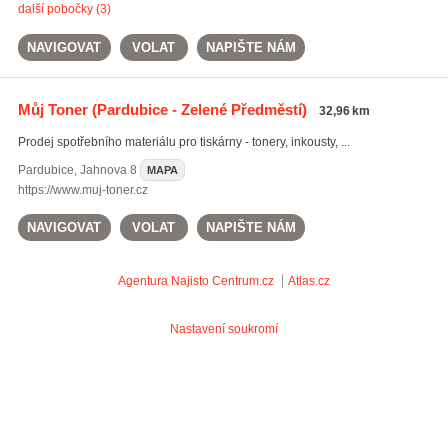
další pobočky (3)
NAVIGOVAT
VOLAT
NAPIŠTE NÁM
Můj Toner
(Pardubice - Zelené Předměstí)
32,96 km
Prodej spotřebního materiálu pro tiskárny - tonery, inkousty, ...
Pardubice
,
Jahnova 8
MAPA
https://www.muj-toner.cz
NAVIGOVAT
VOLAT
NAPIŠTE NÁM
Agentura Najisto
Centrum.cz
Atlas.cz
Nastavení soukromí