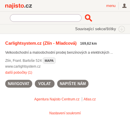
Najisto.cz
menu
SEKCE
ŠTÍTKY
Související sekce/štítky
Najisto.cz
tuning samolepky
Carlightsystem.cz
(Zlín - Mladcová)
169,62 km
autožárovky
(253)
Velkoobchodní a maloobchodní prodej benzínových a elektrických ...
silniční skútry
(207)
LED žárovky
(205)
Zlín
,
Frant. Bartoše 524
MAPA
www.carlightsystem.cz
Všechny související štítky
další pobočky (1)
NAVIGOVAT
VOLAT
NAPIŠTE NÁM
Agentura Najisto
Centrum.cz
Atlas.cz
Nastavení soukromí