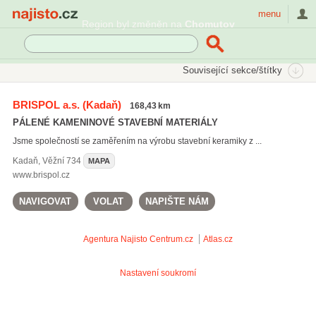
Najisto.cz
menu
Region byl změněn na
Chomutov
SEKCE
ŠTÍTKY
Související sekce/štítky
Najisto.cz
tvarovky
BRISPOL a.s.
(Kadaň)
168,43 km
šamotové cihly
(12)
PÁLENÉ KAMENINOVÉ STAVEBNÍ MATERIÁLY
tvarovky
(63)
Jsme společností se zaměřením na výrobu stavební keramiky z ...
Kadaň
,
Věžní 734
MAPA
www.brispol.cz
NAVIGOVAT
VOLAT
NAPIŠTE NÁM
Agentura Najisto
Centrum.cz
Atlas.cz
Nastavení soukromí