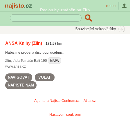
Najisto.cz
menu
Region byl změněn na
Zlín
SEKCE
ŠTÍTKY
Související sekce/štítky
Najisto.cz
učebnice pro střední školy
ANSA Knihy
(Zlín)
171,57 km
učebnice pro základní školy
(77)
Nabízíme prodej a distribuci učebnic.
učebnice pro střední školy
(45)
Zlín
,
třída Tomáše Bati 190
MAPA
www.ansa.cz
NAVIGOVAT
VOLAT
NAPIŠTE NÁM
Agentura Najisto
Centrum.cz
Atlas.cz
Nastavení soukromí