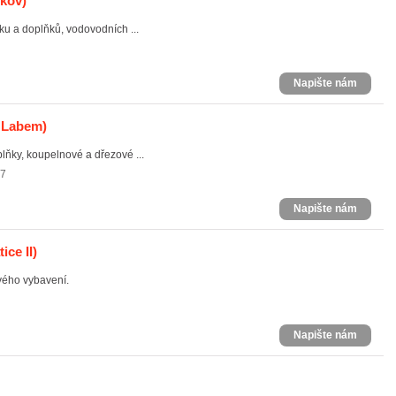
žkov)
u a doplňků, vodovodních ...
Napište nám
 Labem)
lňky, koupelnové a dřezové ...
07
Napište nám
ice II)
vého vybavení.
Napište nám