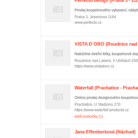
Perfecto design
(Praha 3 - Ži
Prodej koupelnového vybavení, nábytk
Praha 3
,
Jeseniova 1164
www.perfecto.cz
VISTA D´ORO
(Roudnice nad
Nabízíme dveřní kliky, koupelnové dop
Roudnice nad Labem
,
V Uličkách 25
https://www.vistadoro.cz
Waterfall
(Prachatice - Prachat
Online prodej designového koupelno
Prachatice
,
U Stadionu 270
https://www.waterfall-products.cz
další pobočky (1)
Jana Effenberková
(Náchod)