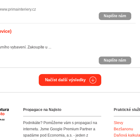
/www.primainteriery.cz
Napište nám
ovice)
ního vybavení. Zakoupíte u ...
Napište nám
Načíst další výsledky
Propagace na Najisto
Praktické služ
Agentura Najisto
Podnikáte? Pomůžeme vám s propagací na
Slevy
internetu. Jsme Google Premium Partner a
Bezšanonu
spadáme pod Economia, a.s. - jeden z
Daňová kalkul