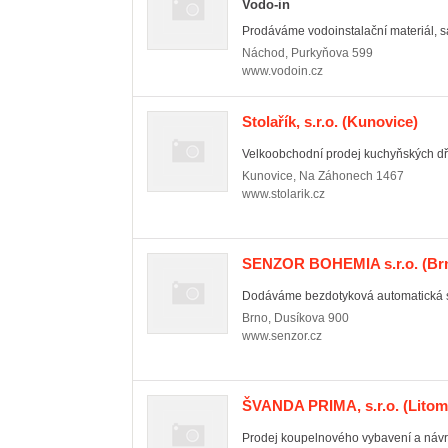
Vodo-in
Prodáváme vodoinstalační materiál, san
Náchod
,
Purkyňova 599
www.vodoin.cz
Stolařík, s.r.o.
(Kunovice)
Velkoobchodní prodej kuchyňských dřez
Kunovice
,
Na Záhonech 1467
www.stolarik.cz
SENZOR BOHEMIA s.r.o.
(Brn
Dodáváme bezdotyková automatická sa
Brno
,
Dusíkova 900
www.senzor.cz
ŠVANDA PRIMA, s.r.o.
(Litom
Prodej koupelnového vybavení a návr