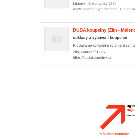
Litomyšl
,
Sokolovská 1276
www.stavebninyprima.com
https:/
DUDA koupelny
(Zlín - Malen
obklady a vybavení koupelen
Prodáváme kompletní sortiment sanitár
Zlín
,
Zahradní 1215
https://dudakoupelny.cz
Všechny kontakty