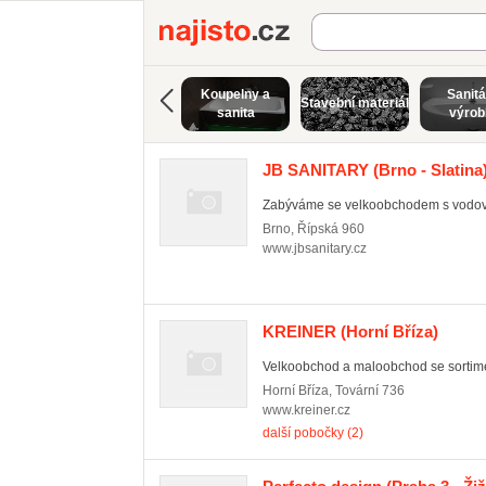
Najisto.cz
Koupelny a
Sanitá
Stavební materiál
sanita
výrob
JB SANITARY
(Brno - Slatina
Zabýváme se velkoobchodem s vodovod
Brno
,
Řípská 960
www.jbsanitary.cz
KREINER
(Horní Bříza)
Velkoobchod a maloobchod se sortimen
Horní Bříza
,
Tovární 736
www.kreiner.cz
další pobočky (2)