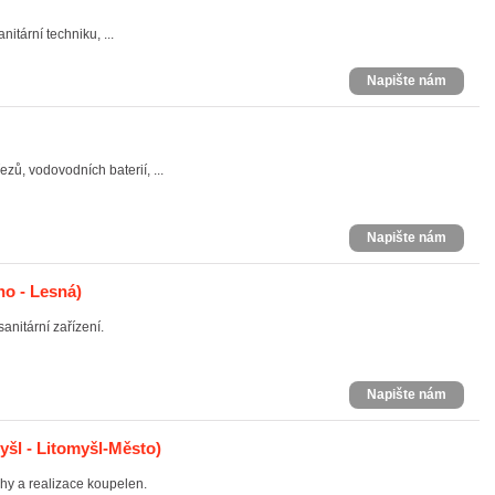
itární techniku, ...
Napište nám
ů, vodovodních baterií, ...
Napište nám
o - Lesná)
nitární zařízení.
Napište nám
yšl - Litomyšl-Město)
hy a realizace koupelen.