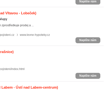
Napište nám
ad Vltavou - Lobeček)
ralupy
 zprostředkuje prodej a ...
pojisteni.cz
www.levne-hypoteky.cz
Napište nám
trašnice)
ojisteni/index.html
Napište nám
d Labem - Ústí nad Labem-centrum)