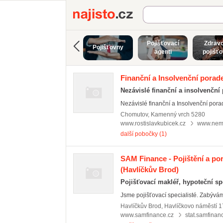
Najisto.cz
Pojišťovací
Zdravo
Pojišťovny
agenti
pojišť
Finanční a Insolvenční porad
Nezávislé finanční a insolvenční
Nezávislé finanční a Insolvenční porad
Chomutov
,
Kamenný vrch 5280
www.rostislavkubicek.cz
www.nem
další pobočky (1)
SAM Finance - Pojištění a por
(Havlíčkův Brod)
Pojišťovací makléř, hypoteční spe
Jsme pojišťovací specialisté. Zabýváme
Havlíčkův Brod
,
Havlíčkovo náměstí 
www.samfinance.cz
stat.samfinan