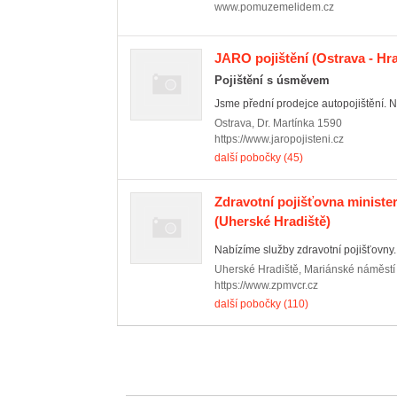
www.pomuzemelidem.cz
JARO pojištění
(Ostrava - Hr
Pojištění s úsměvem
Jsme přední prodejce autopojištění. N
Ostrava
,
Dr. Martínka 1590
https://www.jaropojisteni.cz
další pobočky (45)
Zdravotní pojišťovna minister
(Uherské Hradiště)
Nabízíme služby zdravotní pojišťovny.
Uherské Hradiště
,
Mariánské náměstí
https://www.zpmvcr.cz
další pobočky (110)