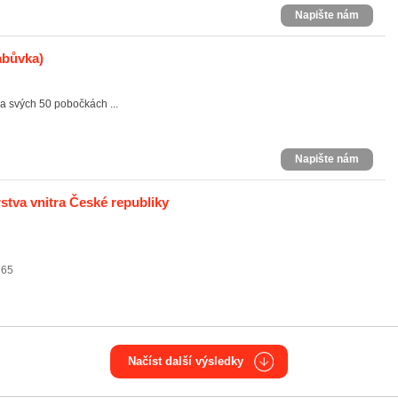
Napište nám
abůvka)
a svých 50 pobočkách ...
Napište nám
stva vnitra České republiky
 65
Načíst další výsledky