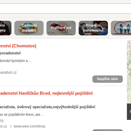
tní
Cestovní
Finanční
Pojištění aut
Pojiště
ovny
pojištění
poradenství
enství
(Chomutov)
 poradenství
enství fyzickým a ...
amdluh.cz
Napište nám
adenství Havlíčkův Brod, nejlevnější pojištění
cialista, úvěrový specialista,nejvýhodnější pojištění
 se pojištěním firem, ale ...
179
ce.cz
www.wee.com/shop