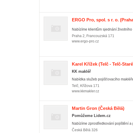
ERGO Pro, spol. s r. o.
(Praha
Nabízíme klientům sjednání životního 
Praha 2
,
Francouzská 171
www.ergo-pro.cz
Karel Křížek
(Telč - Telč-Star
KK makléř
Nabídka služeb pojišťovacího makléře
Telč
,
Křížova 171
www.kkmakler.cz
Martin Gron
(Česká Bělá)
Pomůžeme Lidem.cz
Nabízíme zprostředkování pojištění a 
Česká Bělá
326