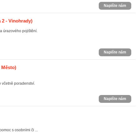
Napište nám
 2 - Vinohrady)
a úrazového pojištění.
Napište nám
é Město)
 včetně poradenství.
Napište nám
pomoc s osobními či ...