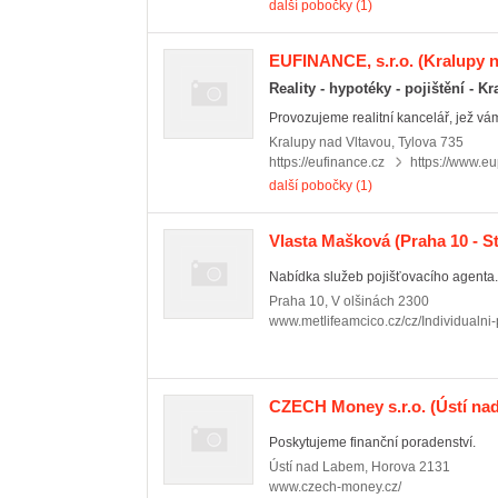
další pobočky (1)
EUFINANCE, s.r.o.
(Kralupy n
Reality - hypotéky - pojištění - K
Provozujeme realitní kancelář, jež vám
Kralupy nad Vltavou
,
Tylova 735
https://eufinance.cz
https://www.eu
další pobočky (1)
Vlasta Mašková
(Praha 10 - S
Nabídka služeb pojišťovacího agenta.
Praha 10
,
V olšinách 2300
www.metlifeamcico.cz/cz/Individualni-p
CZECH Money s.r.o.
(Ústí na
Poskytujeme finanční poradenství.
Ústí nad Labem
,
Horova 2131
www.czech-money.cz/