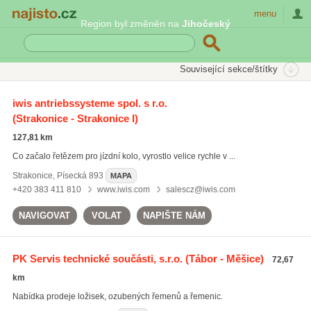
Najisto.cz
menu
Region byl změněn na
Jihočeský
SEKCE
ŠTÍTKY
Související sekce/štítky
Najisto.cz
válečkové řetězy
iwis antriebssysteme spol. s r.o.
(Strakonice - Strakonice I)
válečkové řetězy
(13)
příslušenství pro motory
(160)
127,81 km
řemenice
(16)
Co začalo řetězem pro jízdní kolo, vyrostlo velice rychle v ...
Všechny související štítky
Strakonice
,
Písecká 893
MAPA
+420 383 411 810
www.iwis.com
salescz@iwis.com
NAVIGOVAT
VOLAT
NAPIŠTE NÁM
PK Servis technické součásti, s.r.o.
(Tábor - Měšice)
72,67
km
Nabídka prodeje ložisek, ozubených řemenů a řemenic.