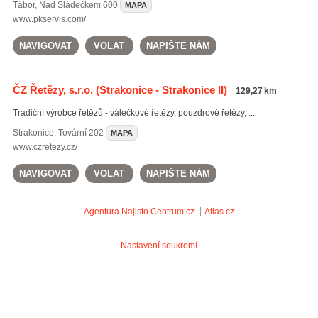
Tábor
,
Nad Sládečkem 600
MAPA
www.pkservis.com/
NAVIGOVAT
VOLAT
NAPIŠTE NÁM
ČZ Řetězy, s.r.o.
(Strakonice - Strakonice II)
129,27 km
Tradiční výrobce řetězů - válečkové řetězy, pouzdrové řetězy, ...
Strakonice
,
Tovární 202
MAPA
www.czretezy.cz/
NAVIGOVAT
VOLAT
NAPIŠTE NÁM
Agentura Najisto
Centrum.cz
Atlas.cz
Nastavení soukromí