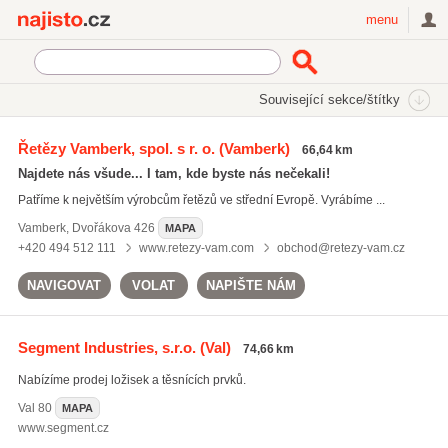
Najisto.cz
menu
SEKCE
ŠTÍTKY
Související sekce/štítky
Najisto.cz
válečkové řetězy
Řetězy Vamberk, spol. s r. o.
(Vamberk)
66,64 km
válečkové řetězy
(13)
Najdete nás všude... I tam, kde byste nás nečekali!
ozubené řemeny
(20)
Patříme k největším výrobcům řetězů ve střední Evropě. Vyrábíme ...
řemenice
(16)
Vamberk
,
Dvořákova 426
MAPA
Všechny související štítky
+420 494 512 111
www.retezy-vam.com
obchod@retezy-vam.cz
NAVIGOVAT
VOLAT
NAPIŠTE NÁM
Segment Industries, s.r.o.
(Val)
74,66 km
Nabízíme prodej ložisek a těsnících prvků.
Val
80
MAPA
www.segment.cz