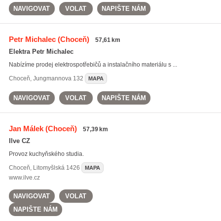
NAVIGOVAT
VOLAT
NAPIŠTE NÁM
Petr Michalec
(Choceň)
57,61 km
Elektra Petr Michalec
Nabízíme prodej elektrospotřebičů a instalačního materiálu s ...
Choceň
,
Jungmannova 132
MAPA
NAVIGOVAT
VOLAT
NAPIŠTE NÁM
Jan Málek
(Choceň)
57,39 km
Ilve CZ
Provoz kuchyňského studia.
Choceň
,
Litomyšlská 1426
MAPA
www.ilve.cz
NAVIGOVAT
VOLAT
NAPIŠTE NÁM