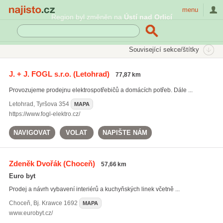
Najisto.cz
menu
Region byl změněn na
Ústí nad Orlicí
SEKCE
ŠTÍTKY
Související sekce/štítky
Najisto.cz
vestavné spotřebiče
J. + J. FOGL s.r.o.
(Letohrad)
77,87 km
vestavné spotřebiče
(217)
Provozujeme prodejnu elektrospotřebičů a domácích potřeb. Dále ...
žehličky
(142)
kuchyňské dřezy
(240)
Letohrad
,
Tyršova 354
MAPA
https://www.fogl-elektro.cz/
Všechny související štítky
NAVIGOVAT
VOLAT
NAPIŠTE NÁM
Zdeněk Dvořák
(Choceň)
57,66 km
Euro byt
Prodej a návrh vybavení interiérů a kuchyňských linek včetně ...
Choceň
,
Bj. Krawce 1692
MAPA
www.eurobyt.cz/