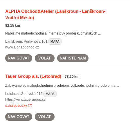
ALPHA Obchod&Atelier
(Lanškroun - Lanškroun-
Vnitřní Město)
82,15 km
Nabízíme maloobchodní a internetový prodej kuchyňských ...
Lanškroun
,
Purkyňova 101
MAPA
www.alphaobchod.cz
NAVIGOVAT
VOLAT
NAPIŠTE NÁM
Tauer Group a.s.
(Letohrad)
78,20 km
Zabýváme se maloobchodním prodejem, velkoobchodním prodejem a ...
Letohrad
,
Šedivská 915
MAPA
https://www.tauergroup.cz
další pobočky (7)
NAVIGOVAT
VOLAT