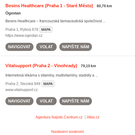
Besins Healthcare
(Praha 1 - Staré Město)
80,76 km
Ogestan
Besins Healthcare – francouzská farmaceutická společnost ...
Praha 1
,
Rybná 678
MAPA
https://www.ogestan.cz
NAVIGOVAT
VOLAT
NAPIŠTE NÁM
Vitalsupport
(Praha 2 - Vinohrady)
79,10 km
Internetová lékárna s vitamíny, multivitamíny, sladidly a ...
Praha 2
,
Slezská 949
MAPA
www.vitalsupport.cz
NAVIGOVAT
VOLAT
NAPIŠTE NÁM
Agentura Najisto
Centrum.cz
Atlas.cz
Nastavení soukromí