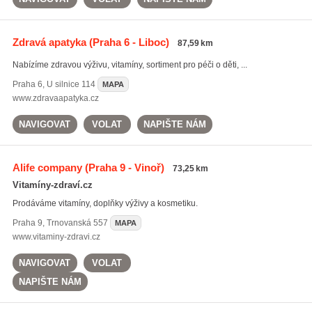
Zdravá apatyka
(Praha 6 - Liboc)
87,59 km
Nabízíme zdravou výživu, vitamíny, sortiment pro péči o děti, ...
Praha 6
,
U silnice 114
MAPA
www.zdravaapatyka.cz
NAVIGOVAT
VOLAT
NAPIŠTE NÁM
Alife company
(Praha 9 - Vinoř)
73,25 km
Vitamíny-zdraví.cz
Prodáváme vitamíny, doplňky výživy a kosmetiku.
Praha 9
,
Trnovanská 557
MAPA
www.vitaminy-zdravi.cz
NAVIGOVAT
VOLAT
NAPIŠTE NÁM