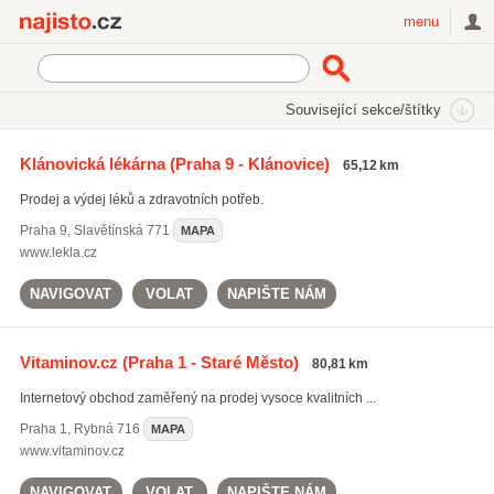
Najisto.cz
menu
SEKCE
ŠTÍTKY
Související sekce/štítky
Najisto.cz
vitamíny pro ženy
Klánovická lékárna
(Praha 9 - Klánovice)
65,12 km
vitamíny pro ženy
(30)
Prodej a výdej léků a zdravotních potřeb.
vitamíny proti únavě
(875)
léky na bolesti zad
(1528)
Praha 9
,
Slavětínská 771
MAPA
www.lekla.cz
Všechny související štítky
NAVIGOVAT
VOLAT
NAPIŠTE NÁM
Vitaminov.cz
(Praha 1 - Staré Město)
80,81 km
Internetový obchod zaměřený na prodej vysoce kvalitních ...
Praha 1
,
Rybná 716
MAPA
www.vitaminov.cz
NAVIGOVAT
VOLAT
NAPIŠTE NÁM